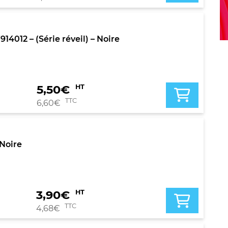
012 – (Série réveil) – Noire
5,50
€
HT
TTC
6,60
€
 Noire
3,90
€
HT
TTC
4,68
€