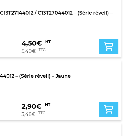
3T27144012 / C13T27044012 – (Série réveil) –
4,50
€
HT
TTC
5,40
€
012 – (Série réveil) – Jaune
2,90
€
HT
TTC
3,48
€