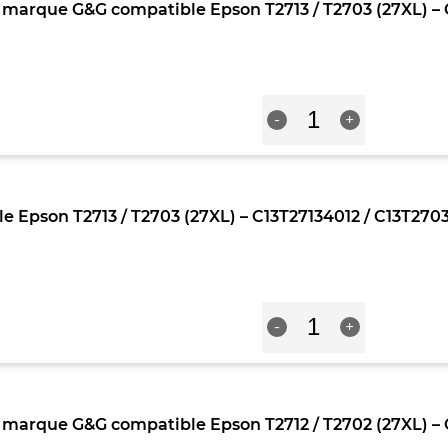
rque G&G compatible Epson T2713 / T2703 (27XL) – C13
/
(Série
T2704
réveil)
(27XL)
-
-
Jaune
C13T27144012
quantité
/
-
+
de
C13T27044012
Cartouche
-
Premium
(Série
marque
réveil)
G&G
-
 Epson T2713 / T2703 (27XL) – C13T27134012 / C13T27034
compatible
Jaune
Epson
T2713
/
T2703
quantité
(27XL)
-
+
de
-
Cartouche
C13T27134012
compatible
/
Epson
C13T27034012
T2713
-
rque G&G compatible Epson T2712 / T2702 (27XL) – C13
/
(Série
T2703
réveil)