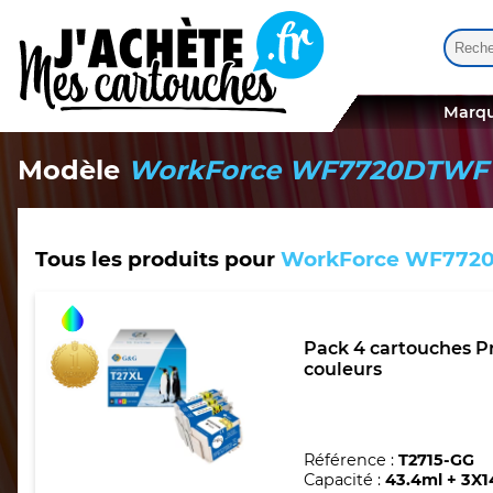
Reche
Quand
Marqu
Modèle
WorkForce WF7720DTWF
Tous les produits pour
WorkForce WF772
Pack 4 cartouches Pr
couleurs
Référence :
T2715-GG
Capacité :
43.4ml + 3X