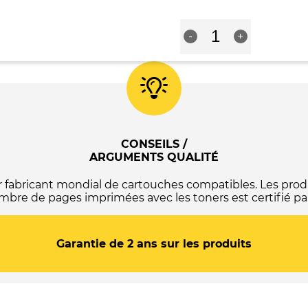
-
Cyan
C13T27124012
quantité
/
-
+
de
C13T27024012
Cartouche
-
compatible
(Série
Epson
réveil)
T2711
-
/
Cyan
T2701
(27XL)
-
CONSEILS /
C13T27114012
ARGUMENTS QUALITÉ
/
C13T27014012
abricant mondial de cartouches compatibles. Les produ
-
mbre de pages imprimées avec les toners est certifié par
(Série
réveil)
-
Garantie de 2 ans sur les produits
Noire