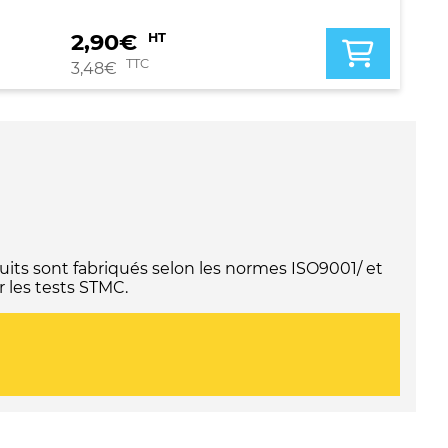
2,90
€
HT
TTC
3,48
€
its sont fabriqués selon les normes ISO9001/ et
 les tests STMC.