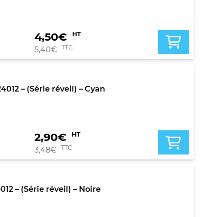
4,50
€
HT
TTC
5,40
€
012 – (Série réveil) – Cyan
2,90
€
HT
TTC
3,48
€
2 – (Série réveil) – Noire