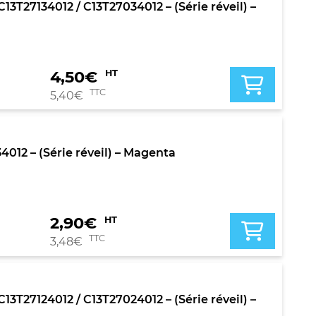
T27134012 / C13T27034012 – (Série réveil) –
4,50
€
HT
TTC
5,40
€
012 – (Série réveil) – Magenta
2,90
€
HT
TTC
3,48
€
T27124012 / C13T27024012 – (Série réveil) –