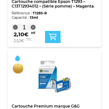
Cartouche compatible Epson T1293 –
C13T12934012 – (Série pomme) – Magenta
Référence :
T1293-R
Capacité :
13ml
quantité
-
+
de
2,10
€
HT
Cartouche
compatible
TTC
2,52
€
Epson
T1293
-
C13T12934012
-
(Série
pomme)
-
Magenta
Cartouche Premium marque G&G