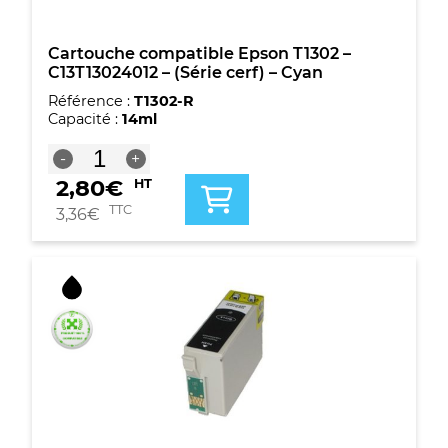
Cartouche compatible Epson T1302 –
C13T13024012 – (Série cerf) – Cyan
Référence :
T1302-R
Capacité :
14ml
quantité
-
+
de
2,80
€
HT
Cartouche
compatible
TTC
3,36
€
Epson
T1302
-
C13T13024012
-
(Série
cerf)
-
Cyan