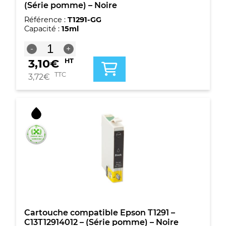
(Série pomme) – Noire
Référence :
T1291-GG
Capacité :
15ml
quantité
-
+
de
3,10
€
HT
Cartouche
Premium
TTC
3,72
€
marque
G&G
compatible
Epson
T1291
-
C13T12914012
-
(Série
pomme)
-
Noire
Cartouche compatible Epson T1291 –
C13T12914012 – (Série pomme) – Noire