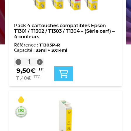
Pack 4 cartouches compatibles Epson
T1301 / T1302 / T1303 / T1304 – (Série cerf) –
4 couleurs
Référence :
T1305P-R
Capacité :
33ml + 3X14ml
quantité
-
+
de
9,50
€
HT
Pack
4
TTC
11,40
€
cartouches
compatibles
Epson
T1301
/
T1302
/
T1303
/