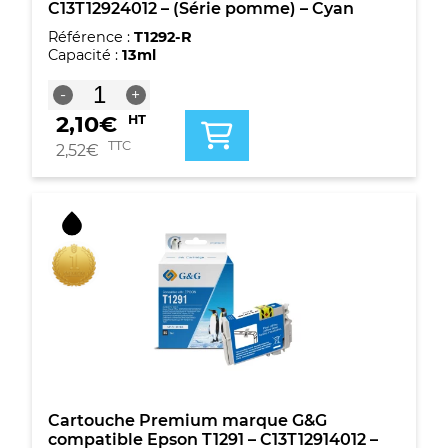
C13T12924012 – (Série pomme) – Cyan
Référence :
T1292-R
Capacité :
13ml
quantité
-
+
de
2,10
€
HT
Cartouche
compatible
TTC
2,52
€
Epson
T1292
-
C13T12924012
-
(Série
pomme)
-
Cyan
Cartouche Premium marque G&G
compatible Epson T1291 – C13T12914012 –