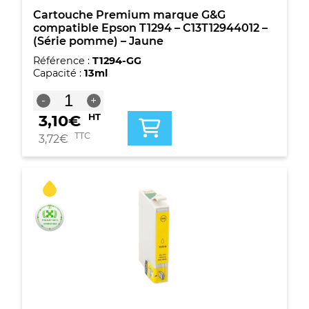
Cartouche Premium marque G&G
compatible Epson T1294 – C13T12944012 –
(Série pomme) – Jaune
Référence :
T1294-GG
Capacité :
13ml
quantité
-
+
de
3,10
€
HT
Cartouche
Premium
TTC
3,72
€
marque
G&G
compatible
Epson
T1294
-
C13T12944012
-
(Série
pomme)
-
Jaune