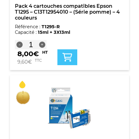
4
Pack 4 cartouches compatibles Epson
couleurs
T1295 – C13T12954010 – (Série pomme) – 4
couleurs
Référence :
T1295-R
Capacité :
15ml + 3X13ml
quantité
-
+
de
8,00
€
HT
Pack
4
TTC
9,60
€
cartouches
compatibles
Epson
T1295
-
C13T12954010
-
(Série
pomme)
-
4
couleurs