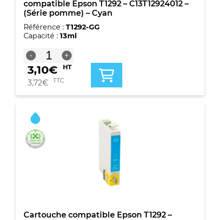
compatible Epson T1292 – C13T12924012 –
(Série pomme) – Cyan
Référence :
T1292-GG
Capacité :
13ml
quantité
-
+
de
3,10
€
HT
Cartouche
Premium
TTC
3,72
€
marque
G&G
compatible
Epson
T1292
-
C13T12924012
-
(Série
pomme)
-
Cyan
Cartouche compatible Epson T1292 –