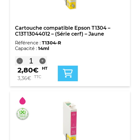
T1304
-
(Série
cerf)
-
Cartouche compatible Epson T1304 –
4
C13T13044012 – (Série cerf) – Jaune
couleurs
Référence :
T1304-R
Capacité :
14ml
quantité
-
+
de
2,80
€
HT
Cartouche
compatible
TTC
3,36
€
Epson
T1304
-
C13T13044012
-
(Série
cerf)
-
Jaune