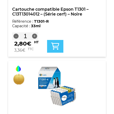
Cartouche compatible Epson T1301 –
C13T13014012 – (Série cerf) – Noire
Référence :
T1301-R
Capacité :
33ml
quantité
-
+
de
2,80
€
HT
Cartouche
compatible
TTC
3,36
€
Epson
T1301
-
C13T13014012
-
(Série
cerf)
-
Noire