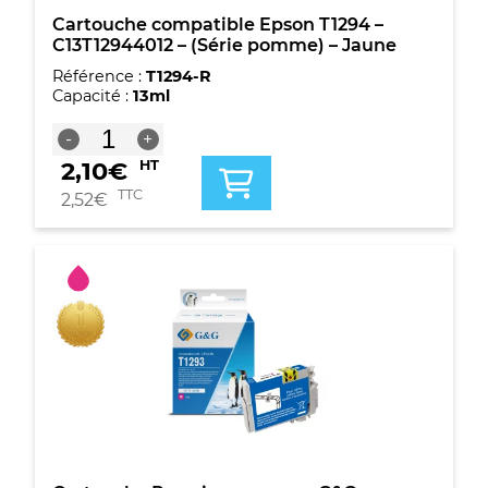
Cartouche compatible Epson T1294 –
C13T12944012 – (Série pomme) – Jaune
Référence :
T1294-R
Capacité :
13ml
quantité
-
+
de
2,10
€
HT
Cartouche
compatible
TTC
2,52
€
Epson
T1294
-
C13T12944012
-
(Série
pomme)
-
Jaune