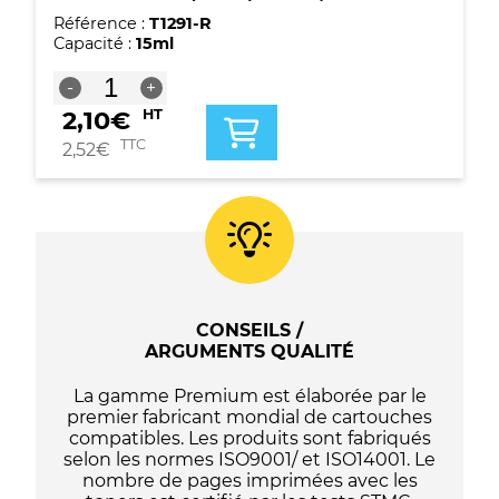
Référence :
T1291-R
Capacité :
15ml
quantité
-
+
de
2,10
€
HT
Cartouche
compatible
TTC
2,52
€
Epson
T1291
-
C13T12914012
-
(Série
pomme)
-
CONSEILS /
Noire
ARGUMENTS QUALITÉ
La gamme Premium est élaborée par le
premier fabricant mondial de cartouches
compatibles. Les produits sont fabriqués
selon les normes ISO9001/ et ISO14001. Le
nombre de pages imprimées avec les