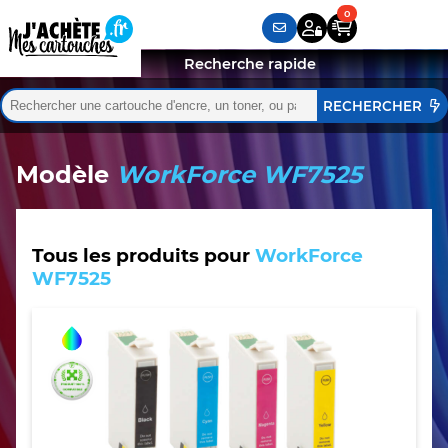
Recherche rapide
Rechercher :
Quand les résultats de l'auto-complétion sont disponibles,
Modèle
WorkForce WF7525
Tous les produits pour
WorkForce
WF7525