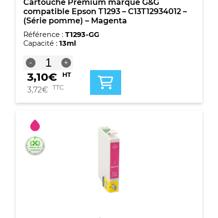
Cartouche Premium marque G&G
compatible Epson T1293 – C13T12934012 –
(Série pomme) – Magenta
Référence :
T1293-GG
Capacité :
13ml
quantité
-
+
de
3,10
€
HT
Cartouche
Premium
TTC
3,72
€
marque
G&G
compatible
Epson
T1293
-
C13T12934012
-
(Série
pomme)
-
Magenta