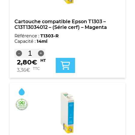
Cartouche compatible Epson T1303 –
C13T13034012 – (Série cerf) – Magenta
Référence :
T1303-R
Capacité :
14ml
quantité
-
+
de
2,80
€
HT
Cartouche
compatible
TTC
3,36
€
Epson
T1303
-
C13T13034012
-
(Série
cerf)
-
Magenta