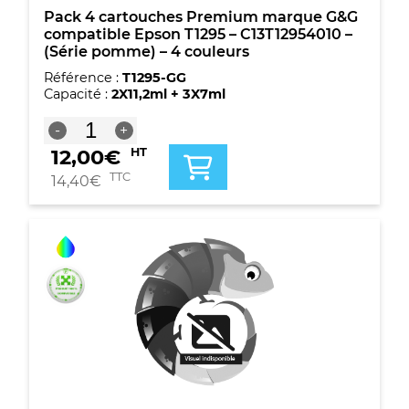
Pack 4 cartouches Premium marque G&G
compatible Epson T1295 – C13T12954010 –
(Série pomme) – 4 couleurs
Référence :
T1295-GG
Capacité :
2X11,2ml + 3X7ml
quantité
-
+
de
12,00
€
HT
Pack
4
TTC
14,40
€
cartouches
Premium
marque
G&G
compatible
Epson
T1295
-
C13T12954010
-
(Série
pomme)
-