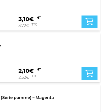
3,10
€
HT
TTC
3,72
€
e
2,10
€
HT
TTC
2,52
€
 (Série pomme) – Magenta