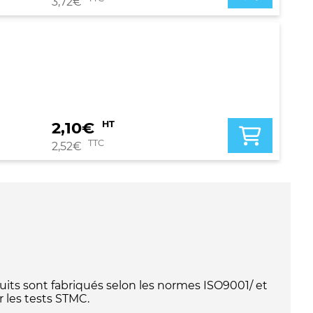
3,72
€
2,10
€
HT
TTC
2,52
€
its sont fabriqués selon les normes ISO9001/ et
 les tests STMC.