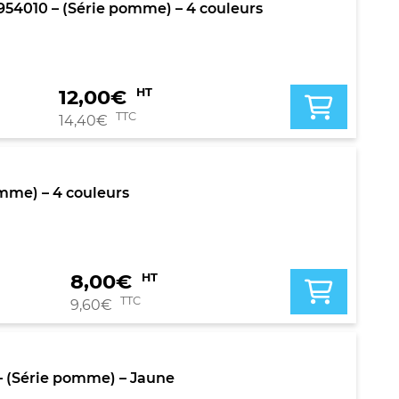
54010 – (Série pomme) – 4 couleurs
12,00
€
HT
TTC
14,40
€
mme) – 4 couleurs
8,00
€
HT
TTC
9,60
€
 (Série pomme) – Jaune