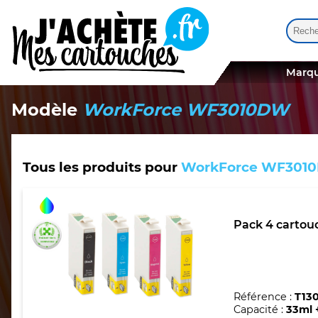
Reche
Quand
Marqu
Modèle
WorkForce WF3010DW
Tous les produits pour
WorkForce WF301
Pack 4 cartouc
Référence :
T13
Capacité :
33ml 