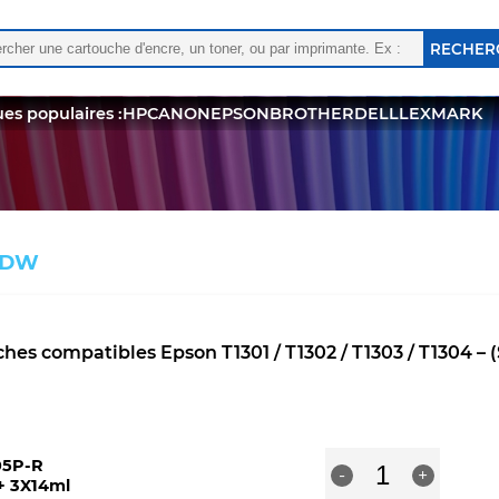
rcher :
 les résultats de l'auto-complétion sont disponibles, utili
es populaires :
HP
CANON
EPSON
BROTHER
DELL
LEXMARK
0DW
hes compatibles Epson T1301 / T1302 / T1303 / T1304 – (S
quantité
05P-R
-
+
de
+ 3X14ml