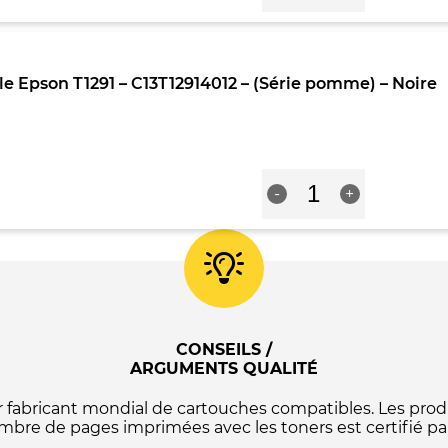
Cartouche
Premium
marque
G&G
 Epson T1291 – C13T12914012 – (Série pomme) – Noire
compatible
Epson
T1291
-
C13T12914012
quantité
-
-
+
de
(Série
Cartouche
pomme)
compatible
-
Epson
Noire
T1291
-
C13T12914012
-
(Série
CONSEILS /
pomme)
ARGUMENTS QUALITÉ
-
Noire
abricant mondial de cartouches compatibles. Les produ
mbre de pages imprimées avec les toners est certifié par