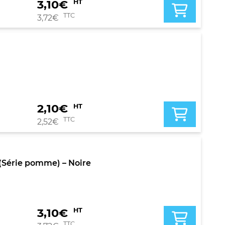
3,10
€
HT
TTC
3,72
€
2,10
€
HT
TTC
2,52
€
(Série pomme) – Noire
3,10
€
HT
TTC