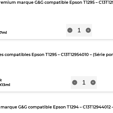
remium marque G&G compatible Epson T1295 – C13T129
-
C13T13014012
-
(Série
cerf)
quantité
-
-
+
de
Noire
X7ml
Pack
4
cartouches
Premium
s compatibles Epson T1295 – C13T12954010 – (Série po
marque
G&G
compatible
Epson
T1295
quantité
-
R
-
+
de
C13T12954010
X13ml
Pack
-
4
(Série
cartouches
pomme)
compatibles
-
marque G&G compatible Epson T1294 – C13T12944012 –
Epson
4
T1295
couleurs