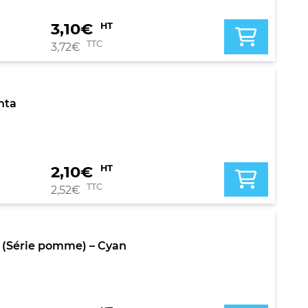
3,10
€
HT
TTC
3,72
€
nta
2,10
€
HT
TTC
2,52
€
 (Série pomme) – Cyan