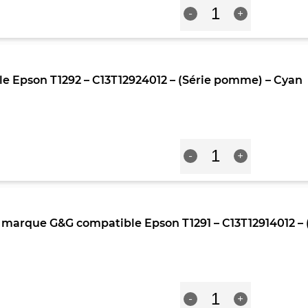
quantité
-
-
+
de
Magenta
Cartouche
Premium
marque
G&G
e Epson T1292 – C13T12924012 – (Série pomme) – Cyan
compatible
Epson
T1292
-
C13T12924012
quantité
-
-
+
de
(Série
Cartouche
pomme)
compatible
-
Epson
Cyan
T1292
arque G&G compatible Epson T1291 – C13T12914012 – 
-
C13T12924012
-
(Série
pomme)
quantité
-
-
+
de
Cyan