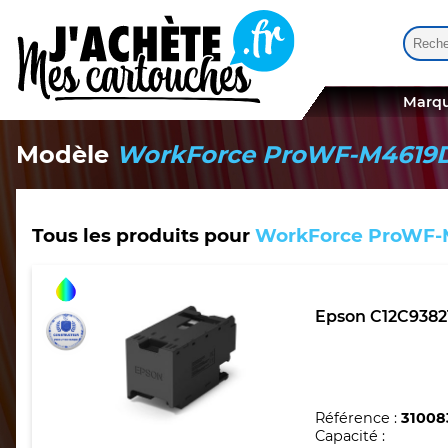
Reche
Quand
Marqu
Modèle
WorkForce ProWF-M461
Tous les produits pour
WorkForce ProWF
Epson C12C93821
Référence :
31008
Capacité :