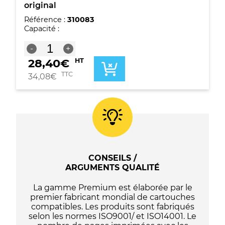
original
Référence :
310083
Capacité :
quantité
-
+
de
28,40
€
HT
Epson
C12C938211
TTC
34,08
€
Réservoir
d'entretien
original
CONSEILS /
ARGUMENTS QUALITÉ
La gamme Premium est élaborée par le
premier fabricant mondial de cartouches
compatibles. Les produits sont fabriqués
selon les normes ISO9001/ et ISO14001. Le