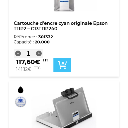
Cartouche d’encre cyan originale Epson
T11P2 – C13T11P240
Référence :
301332
Capacité :
20.000
quantité
-
+
de
117,60
€
HT
Cartouche
d'encre
TTC
141,12
€
cyan
originale
Epson
T11P2
-
C13T11P240