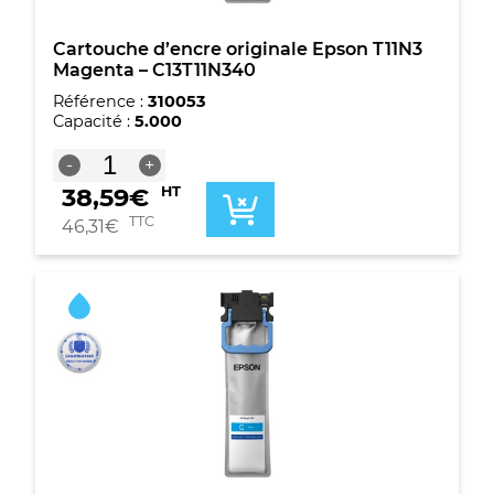
Cartouche d’encre originale Epson T11N3
Magenta – C13T11N340
Référence :
310053
Capacité :
5.000
quantité
-
+
de
38,59
€
HT
Cartouche
d'encre
TTC
46,31
€
originale
Epson
T11N3
Magenta
-
C13T11N340