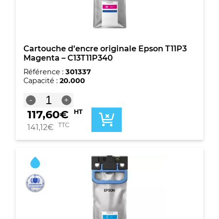
Cartouche d’encre originale Epson T11P3
Magenta – C13T11P340
Référence :
301337
Capacité :
20.000
quantité
-
+
de
117,60
€
HT
Cartouche
d'encre
TTC
141,12
€
originale
Epson
T11P3
Magenta
-
C13T11P340