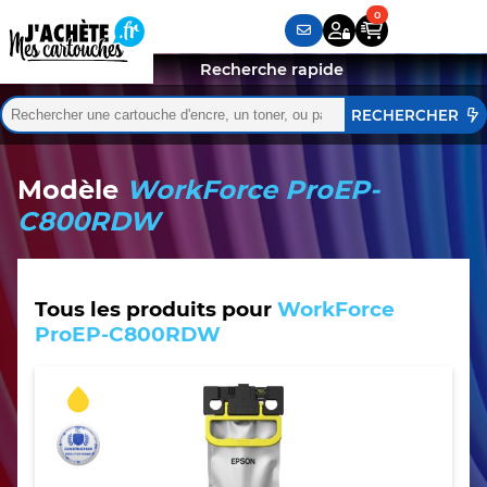
Recherche rapide
Rechercher :
Quand les résultats de l'auto-complétion sont disponibles,
Modèle
WorkForce ProEP-
C800RDW
Tous les produits pour
WorkForce
ProEP-C800RDW