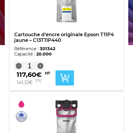
Cartouche d’encre originale Epson T11P4
jaune – C13T11P440
Référence :
301342
Capacité :
20.000
quantité
-
+
de
117,60
€
HT
Cartouche
d'encre
TTC
141,12
€
originale
Epson
T11P4
jaune
-
C13T11P440