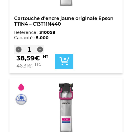
Cartouche d’encre jaune originale Epson
T11N4 – C13T11N440
Référence :
310058
Capacité :
5.000
quantité
-
+
de
38,59
€
HT
Cartouche
d'encre
TTC
46,31
€
jaune
originale
Epson
T11N4
-
C13T11N440