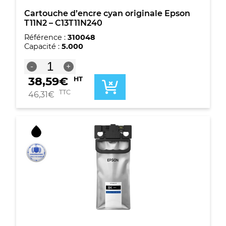
Cartouche d’encre cyan originale Epson
T11N2 – C13T11N240
Référence :
310048
Capacité :
5.000
quantité
-
+
de
38,59
€
HT
Cartouche
d'encre
TTC
46,31
€
cyan
originale
Epson
T11N2
-
C13T11N240