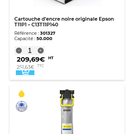
Cartouche d’encre noire originale Epson
T11P1 – C13T11P140
Référence :
301327
Capacité :
50.000
quantité
-
+
de
209,69
€
HT
Cartouche
d'encre
TTC
251,63
€
noire
originale
Epson
T11P1
-
C13T11P140