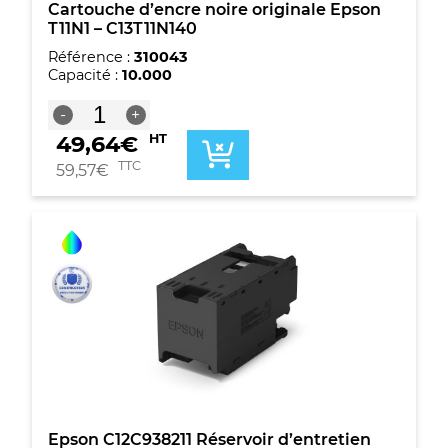
Cartouche d’encre noire originale Epson
T11N1 – C13T11N140
Référence :
310043
Capacité :
10.000
quantité
-
+
de
49,64
€
HT
Cartouche
d'encre
TTC
59,57
€
noire
originale
Epson
T11N1
-
C13T11N140
Epson C12C938211 Réservoir d’entretien