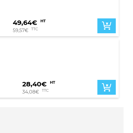
49,64
€
HT
TTC
59,57
€
28,40
€
HT
TTC
34,08
€