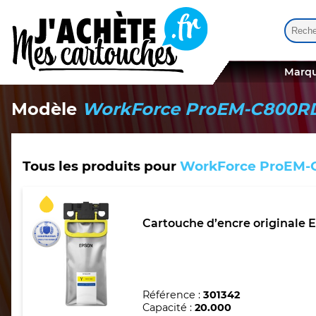
Reche
Quand
Marqu
Modèle
WorkForce ProEM-C800
Tous les produits pour
WorkForce ProEM
Cartouche d’encre originale 
Référence :
301342
Capacité :
20.000