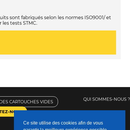
its sont fabriqués selon les normes ISO9001/ et
 les tests STMC.
QUI SOMMES-NOUS ?
DES CARTOUCHES VIDES
TEZ-NOUS
Ce site utilise des cookies afin de vous
garantir la meilleure expérience possible.