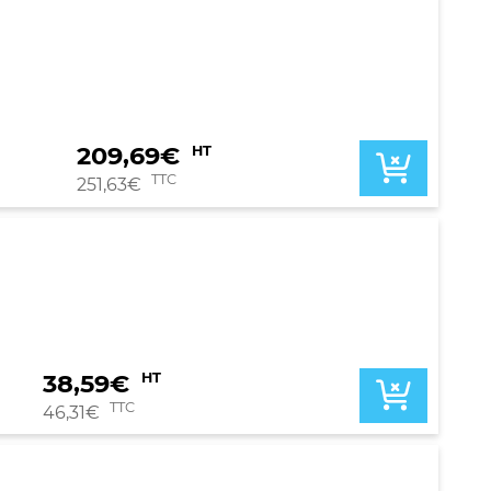
209,69
€
HT
TTC
251,63
€
38,59
€
HT
TTC
46,31
€