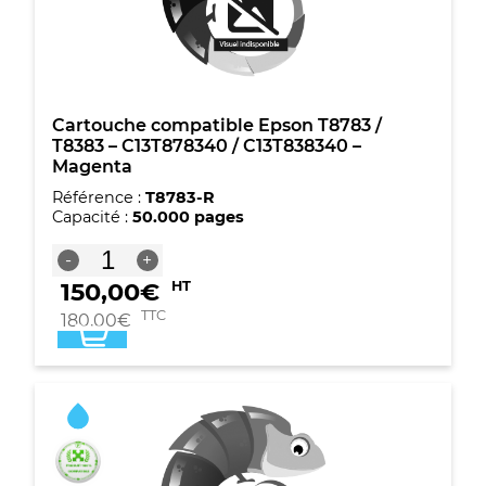
Jaune
Cartouche compatible Epson T8783 /
T8383 – C13T878340 / C13T838340 –
Magenta
Référence :
T8783-R
Capacité :
50.000 pages
quantité
-
+
de
150,00
€
HT
Cartouche
compatible
TTC
180,00
€
Epson
T8783
/
T8383
-
C13T878340
/
C13T838340