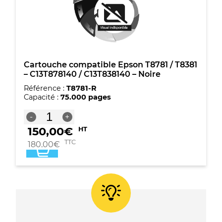
-
Cyan
Cartouche compatible Epson T8781 / T8381
– C13T878140 / C13T838140 – Noire
Référence :
T8781-R
Capacité :
75.000 pages
quantité
-
+
de
150,00
€
HT
Cartouche
compatible
TTC
180,00
€
Epson
T8781
/
T8381
-
C13T878140
/
C13T838140