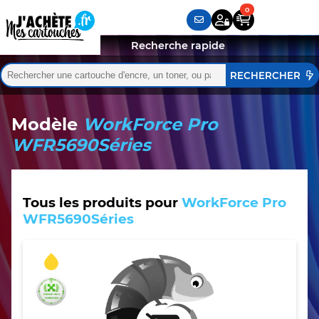
Recherche rapide
Rechercher :
Quand les résultats de l'auto-complétion sont disponibles,
Modèle
WorkForce Pro
WFR5690Séries
Tous les produits pour
WorkForce Pro
WFR5690Séries