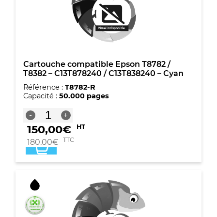
-
Magenta
Cartouche compatible Epson T8782 /
T8382 – C13T878240 / C13T838240 – Cyan
Référence :
T8782-R
Capacité :
50.000 pages
quantité
-
+
de
150,00
€
HT
Cartouche
compatible
TTC
180,00
€
Epson
T8782
/
T8382
-
C13T878240
/
C13T838240