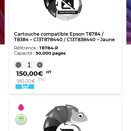
Cartouche compatible Epson T8784 /
T8384 – C13T878440 / C13T838440 – Jaune
Référence :
T8784-R
Capacité :
50.000 pages
quantité
-
+
de
150,00
€
HT
Cartouche
compatible
TTC
180,00
€
Epson
T8784
/
T8384
-
C13T878440
/
C13T838440
-