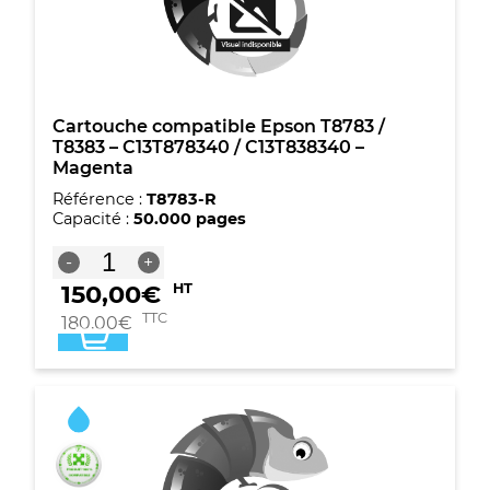
Jaune
Cartouche compatible Epson T8783 /
T8383 – C13T878340 / C13T838340 –
Magenta
Référence :
T8783-R
Capacité :
50.000 pages
quantité
-
+
de
150,00
€
HT
Cartouche
compatible
TTC
180,00
€
Epson
T8783
/
T8383
-
C13T878340
/
C13T838340