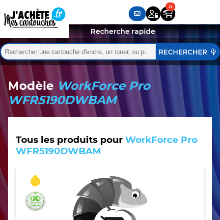
Recherche rapide
Rechercher :
Quand les résultats de l'auto-complétion sont disponibles,
Modèle
WorkForce Pro
WFR5190DWBAM
Tous les produits pour
WorkForce Pro
WFR5190DWBAM