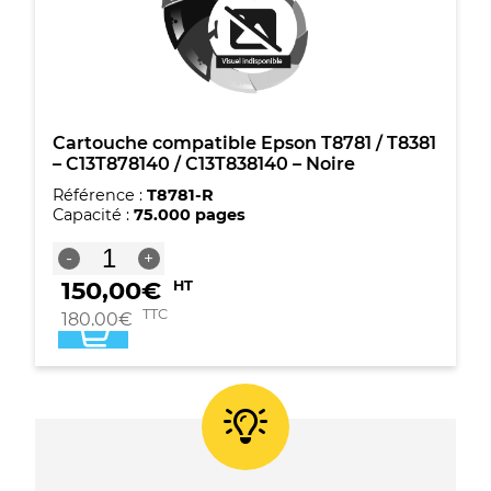
-
Cyan
Cartouche compatible Epson T8781 / T8381
– C13T878140 / C13T838140 – Noire
Référence :
T8781-R
Capacité :
75.000 pages
quantité
-
+
de
150,00
€
HT
Cartouche
compatible
TTC
180,00
€
Epson
T8781
/
T8381
-
C13T878140
/
C13T838140