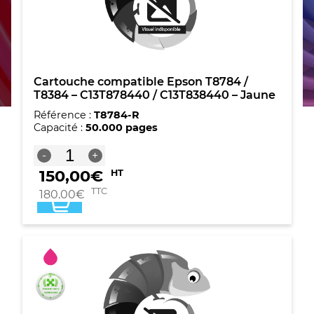
Cartouche compatible Epson T8784 /
T8384 – C13T878440 / C13T838440 – Jaune
Référence :
T8784-R
Capacité :
50.000 pages
quantité
-
+
de
150,00
€
HT
Cartouche
compatible
TTC
180,00
€
Epson
T8784
/
T8384
-
C13T878440
/
C13T838440
-