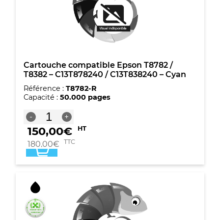
-
Magenta
Cartouche compatible Epson T8782 /
T8382 – C13T878240 / C13T838240 – Cyan
Référence :
T8782-R
Capacité :
50.000 pages
quantité
-
+
de
150,00
€
HT
Cartouche
compatible
TTC
180,00
€
Epson
T8782
/
T8382
-
C13T878240
/
C13T838240