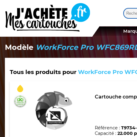
Reche
Quand
Marqu
Modèle
WorkForce Pro WFC869
Tous les produits pour
WorkForce Pro W
Cartouche compa
Référence :
T9734
Capacité :
22.000 