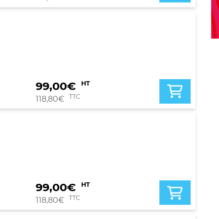
99,00
€
HT
TTC
118,80
€
99,00
€
HT
TTC
118,80
€