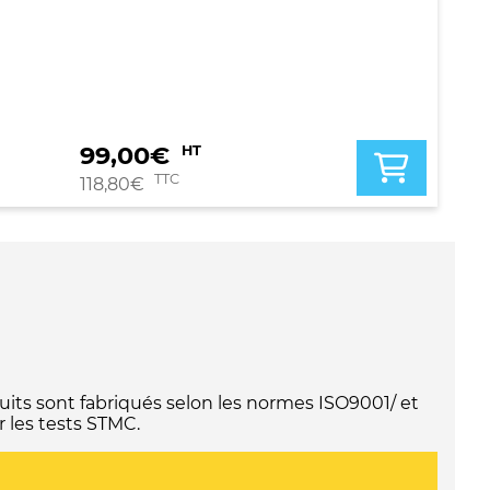
99,00
€
HT
TTC
118,80
€
its sont fabriqués selon les normes ISO9001/ et
 les tests STMC.