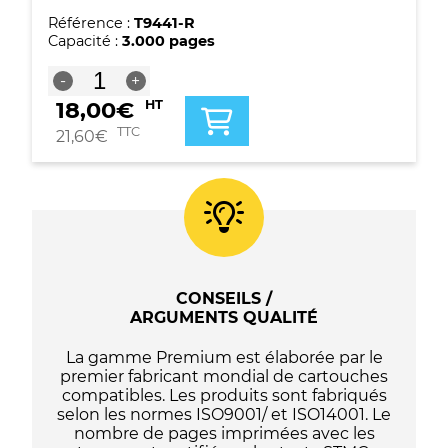
Référence :
T9441-R
Capacité :
3.000 pages
quantité
-
+
de
18,00
€
HT
Cartouche
compatible
TTC
21,60
€
Epson
T9441
-
C13T944140
-
Noire
CONSEILS /
ARGUMENTS QUALITÉ
La gamme Premium est élaborée par le
premier fabricant mondial de cartouches
compatibles. Les produits sont fabriqués
selon les normes ISO9001/ et ISO14001. Le
nombre de pages imprimées avec les