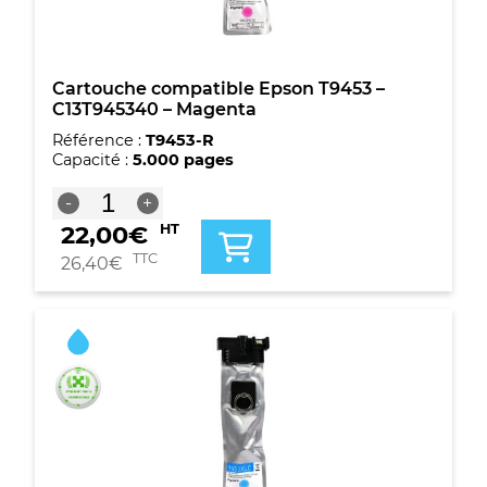
Cartouche compatible Epson T9453 –
C13T945340 – Magenta
Référence :
T9453-R
Capacité :
5.000 pages
quantité
-
+
de
22,00
€
HT
Cartouche
compatible
TTC
26,40
€
Epson
T9453
-
C13T945340
-
Magenta