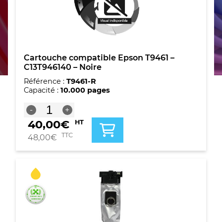
Cartouche compatible Epson T9461 –
C13T946140 – Noire
Référence :
T9461-R
Capacité :
10.000 pages
quantité
-
+
de
40,00
€
HT
Cartouche
compatible
TTC
48,00
€
Epson
T9461
-
C13T946140
-
Noire