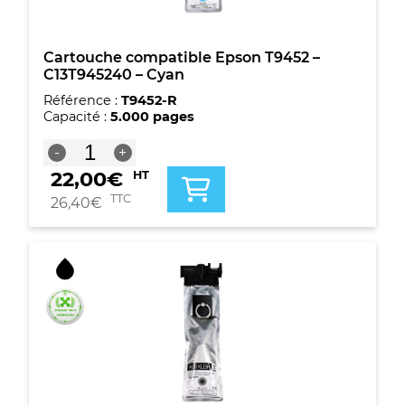
Cartouche compatible Epson T9452 –
C13T945240 – Cyan
Référence :
T9452-R
Capacité :
5.000 pages
quantité
-
+
de
22,00
€
HT
Cartouche
compatible
TTC
26,40
€
Epson
T9452
-
C13T945240
-
Cyan