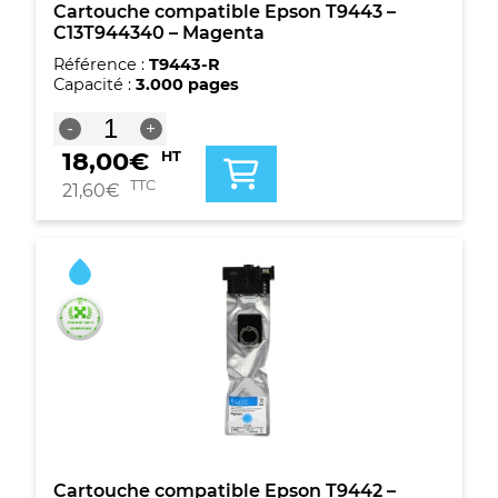
Cartouche compatible Epson T9443 –
C13T944340 – Magenta
Référence :
T9443-R
Capacité :
3.000 pages
quantité
-
+
de
18,00
€
HT
Cartouche
compatible
TTC
21,60
€
Epson
T9443
-
C13T944340
-
Magenta
Cartouche compatible Epson T9442 –