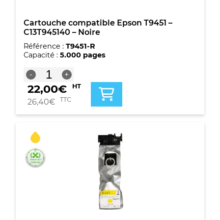
Cartouche compatible Epson T9451 –
C13T945140 – Noire
Référence :
T9451-R
Capacité :
5.000 pages
quantité
-
+
de
22,00
€
HT
Cartouche
compatible
TTC
26,40
€
Epson
T9451
-
C13T945140
-
Noire