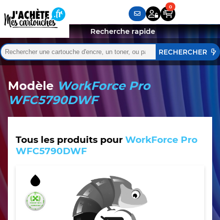
Recherche rapide
Rechercher :
Quand les résultats de l'auto-complétion sont disponibles,
Modèle
WorkForce Pro
WFC5790DWF
Tous les produits pour
WorkForce Pro
WFC5790DWF