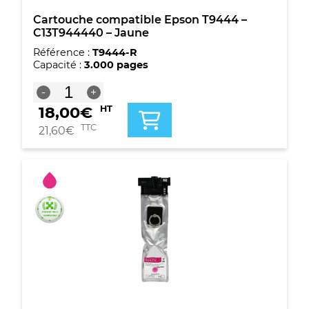
Cartouche compatible Epson T9444 –
C13T944440 – Jaune
Référence :
T9444-R
Capacité :
3.000 pages
quantité
-
+
de
18,00
€
HT
Cartouche
compatible
TTC
21,60
€
Epson
T9444
-
C13T944440
-
Jaune