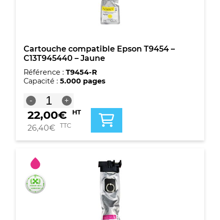
Cartouche compatible Epson T9454 –
C13T945440 – Jaune
Référence :
T9454-R
Capacité :
5.000 pages
quantité
-
+
de
22,00
€
HT
Cartouche
compatible
TTC
26,40
€
Epson
T9454
-
C13T945440
-
Jaune