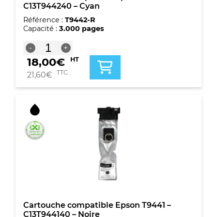
C13T944240 – Cyan
Référence :
T9442-R
Capacité :
3.000 pages
quantité
-
+
de
18,00
€
HT
Cartouche
compatible
TTC
21,60
€
Epson
T9442
-
C13T944240
-
Cyan
Cartouche compatible Epson T9441 –
C13T944140 – Noire