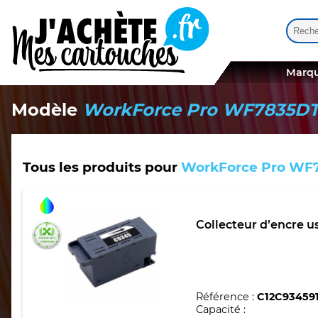
Reche
Quand
Marqu
Modèle
WorkForce Pro WF7835D
Tous les produits pour
WorkForce Pro W
Collecteur d’encre 
Référence :
C12C93459
Capacité :