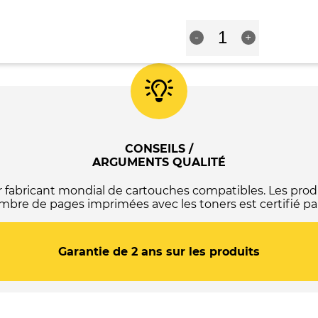
-
C13T05H14010
quantité
/
R
-
+
de
C13T05G14010
Cartouche
-
compatible
(Série
Epson
valise)
405XL
-
-
Noire
C13T05H14010
/
C13T05G14010
CONSEILS /
-
ARGUMENTS QUALITÉ
(Série
valise)
abricant mondial de cartouches compatibles. Les produ
-
mbre de pages imprimées avec les toners est certifié par
Noire
Garantie de 2 ans sur les produits