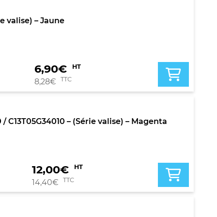
 valise) – Jaune
6,90
€
HT
TTC
8,28
€
C13T05G34010 – (Série valise) – Magenta
12,00
€
HT
TTC
14,40
€