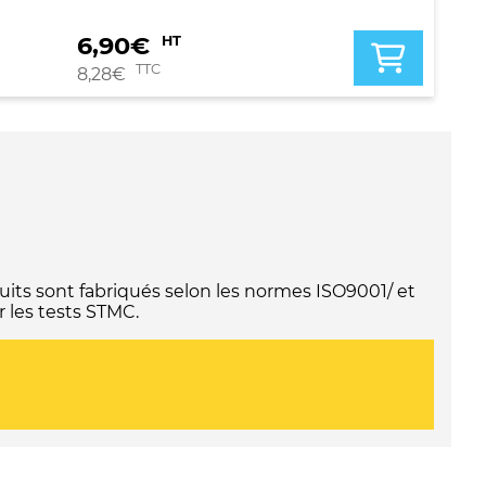
6,90
€
HT
TTC
8,28
€
its sont fabriqués selon les normes ISO9001/ et
 les tests STMC.