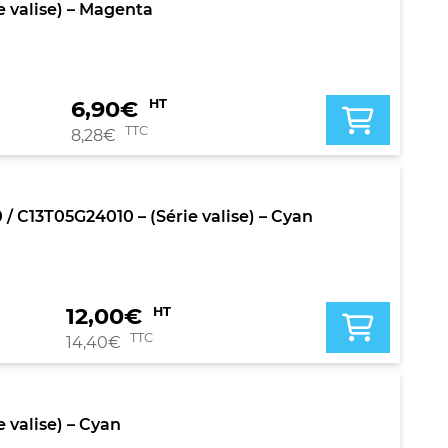
 valise) – Magenta
6,90
€
HT
TTC
8,28
€
C13T05G24010 – (Série valise) – Cyan
12,00
€
HT
TTC
14,40
€
 valise) – Cyan