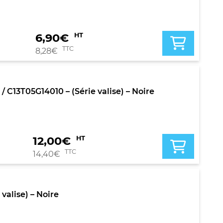
6,90
€
HT
TTC
8,28
€
13T05G14010 – (Série valise) – Noire
12,00
€
HT
TTC
14,40
€
alise) – Noire