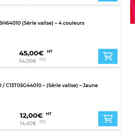
4010 (Série valise) – 4 couleurs
45,00
€
HT
TTC
54,00
€
C13T05G44010 – (Série valise) – Jaune
12,00
€
HT
TTC
14,40
€