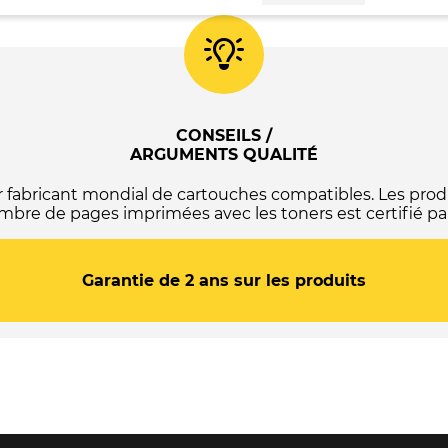
Collecteur
d'encre
usagée
compatible
Epson
T6713
-
C13T671300
CONSEILS /
ARGUMENTS QUALITÉ
abricant mondial de cartouches compatibles. Les produ
mbre de pages imprimées avec les toners est certifié par
Garantie de 2 ans sur les produits