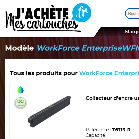
Reche
Quand
Marqu
Modèle
WorkForce EnterpriseW
Tous les produits pour
WorkForce Enterp
Collecteur d’encre 
Référence :
T6713-R
Capacité :