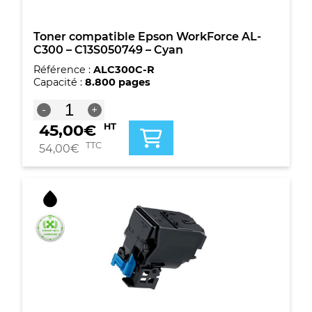
Toner compatible Epson WorkForce AL-
C300 – C13S050749 – Cyan
Référence :
ALC300C-R
Capacité :
8.800 pages
quantité
-
+
de
45,00
€
HT
Toner
compatible
TTC
54,00
€
Epson
WorkForce
AL-
C300
-
C13S050749
-
Cyan