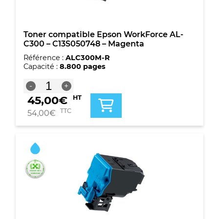
Toner compatible Epson WorkForce AL-
C300 – C13S050748 – Magenta
Référence :
ALC300M-R
Capacité :
8.800 pages
quantité
-
+
de
45,00
€
HT
Toner
compatible
TTC
54,00
€
Epson
WorkForce
AL-
C300
-
C13S050748
-
Magenta