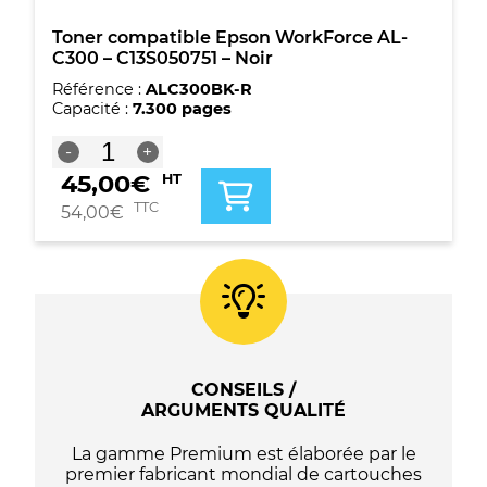
Toner compatible Epson WorkForce AL-
C300 – C13S050751 – Noir
Référence :
ALC300BK-R
Capacité :
7.300 pages
quantité
-
+
de
45,00
€
HT
Toner
compatible
TTC
54,00
€
Epson
WorkForce
AL-
C300
-
C13S050751
-
Noir
CONSEILS /
ARGUMENTS QUALITÉ
La gamme Premium est élaborée par le
premier fabricant mondial de cartouches