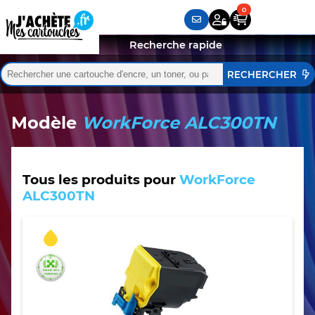
Recherche rapide
Rechercher :
Quand les résultats de l'auto-complétion sont disponibles,
Modèle
WorkForce ALC300TN
Tous les produits pour
WorkForce
ALC300TN