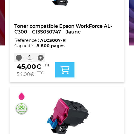
Toner compatible Epson WorkForce AL-
C300 – C13S050747 – Jaune
Référence :
ALC300Y-R
Capacité :
8.800 pages
quantité
-
+
de
45,00
€
HT
Toner
compatible
TTC
54,00
€
Epson
WorkForce
AL-
C300
-
C13S050747
-
Jaune