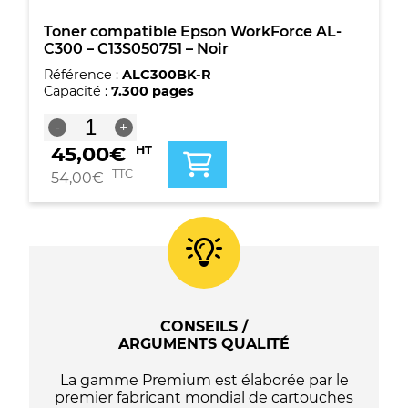
Toner compatible Epson WorkForce AL-
C300 – C13S050751 – Noir
Référence :
ALC300BK-R
Capacité :
7.300 pages
quantité
-
+
de
45,00
€
HT
Toner
compatible
TTC
54,00
€
Epson
WorkForce
AL-
C300
-
C13S050751
-
Noir
CONSEILS /
ARGUMENTS QUALITÉ
La gamme Premium est élaborée par le
premier fabricant mondial de cartouches