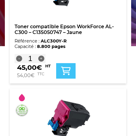
Toner compatible Epson WorkForce AL-
C300 – C13S050747 – Jaune
Référence :
ALC300Y-R
Capacité :
8.800 pages
quantité
-
+
de
45,00
€
HT
Toner
compatible
TTC
54,00
€
Epson
WorkForce
AL-
C300
-
C13S050747
-
Jaune