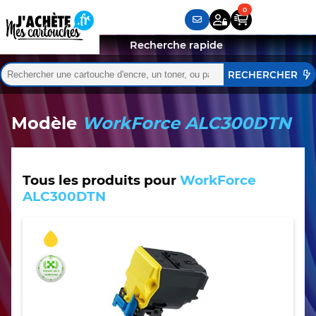
Recherche rapide
Rechercher :
Quand les résultats de l'auto-complétion sont disponibles,
Modèle
WorkForce ALC300DTN
Tous les produits pour
WorkForce
ALC300DTN