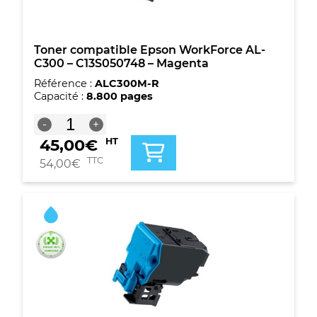
Toner compatible Epson WorkForce AL-
C300 – C13S050748 – Magenta
Référence :
ALC300M-R
Capacité :
8.800 pages
quantité
-
+
de
45,00
€
HT
Toner
compatible
TTC
54,00
€
Epson
WorkForce
AL-
C300
-
C13S050748
-
Magenta