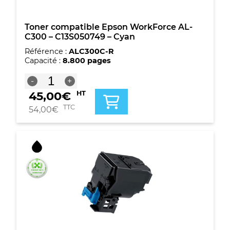
Toner compatible Epson WorkForce AL-
C300 – C13S050749 – Cyan
Référence :
ALC300C-R
Capacité :
8.800 pages
quantité
-
+
de
45,00
€
HT
Toner
compatible
TTC
54,00
€
Epson
WorkForce
AL-
C300
-
C13S050749
-
Cyan