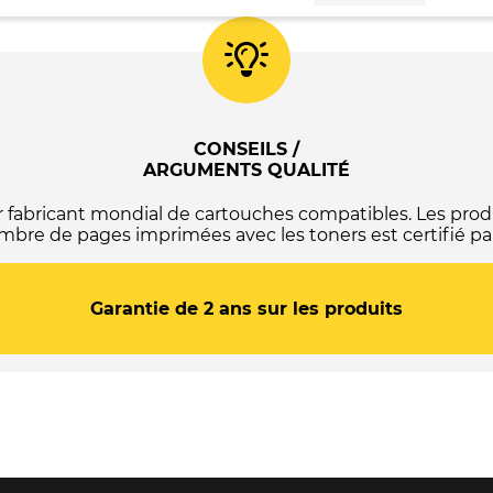
Samsung
MLT-
D709S
Cartouche
de
toner
original
noir
CONSEILS /
-
ARGUMENTS QUALITÉ
SS797A
abricant mondial de cartouches compatibles. Les produ
mbre de pages imprimées avec les toners est certifié par
Garantie de 2 ans sur les produits