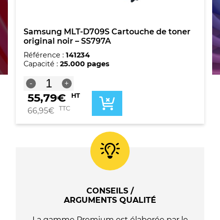
Samsung MLT-D709S Cartouche de toner
original noir – SS797A
Référence :
141234
Capacité :
25.000 pages
quantité
-
+
de
55,79
€
HT
Samsung
MLT-
TTC
66,95
€
D709S
Cartouche
de
toner
original
noir
-
SS797A
CONSEILS /
ARGUMENTS QUALITÉ
La gamme Premium est élaborée par le