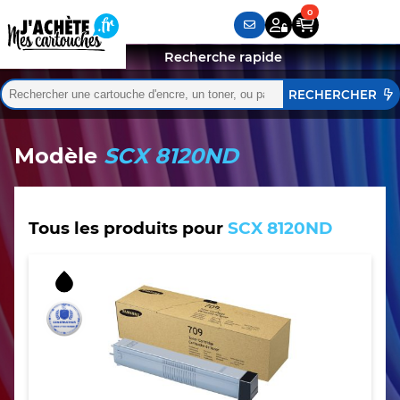
Recherche rapide
Rechercher :
Quand les résultats de l'auto-complétion sont disponibles,
Modèle
SCX 8120ND
Tous les produits pour
SCX 8120ND