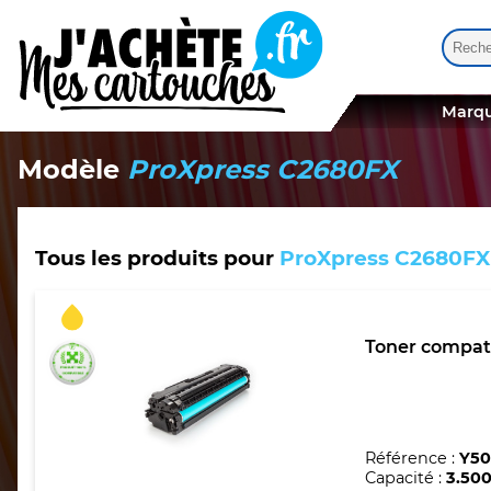
Reche
Quand
Marqu
Modèle
ProXpress C2680FX
Tous les produits pour
ProXpress C2680FX
Toner compat
Référence :
Y50
Capacité :
3.50