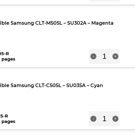
Toner
compatible
Samsung
CLT-
ible Samsung CLT-M505L – SU302A – Magenta
Y505L
-
SU512A
-
Jaune
quantité
05-R
-
+
de
0 pages
Toner
compatible
Samsung
CLT-
ible Samsung CLT-C505L – SU035A – Cyan
M505L
-
SU302A
-
Magenta
quantité
5-R
-
+
de
0 pages
Toner
compatible