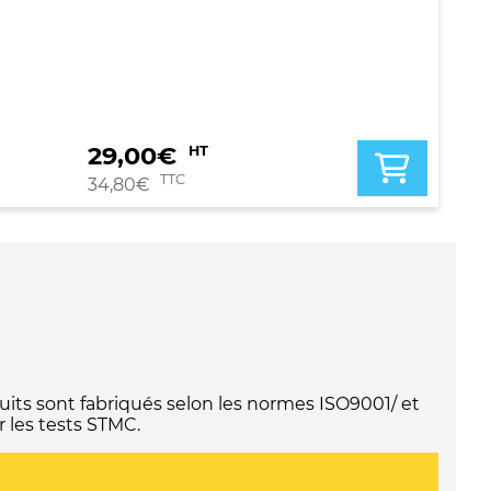
29,00
€
HT
TTC
34,80
€
its sont fabriqués selon les normes ISO9001/ et
 les tests STMC.