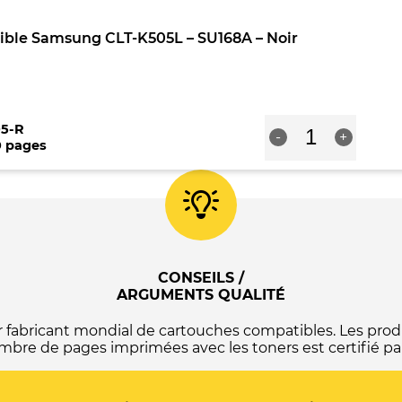
Samsung
CLT-
ible Samsung CLT-K505L – SU168A – Noir
C505L
-
SU035A
-
Cyan
quantité
5-R
-
+
de
0 pages
Toner
compatible
Samsung
CLT-
K505L
-
SU168A
-
CONSEILS /
Noir
ARGUMENTS QUALITÉ
abricant mondial de cartouches compatibles. Les produ
mbre de pages imprimées avec les toners est certifié par