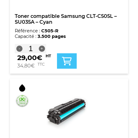
Toner compatible Samsung CLT-C505L –
SU035A – Cyan
Référence :
C505-R
Capacité :
3.500 pages
quantité
-
+
de
29,00
€
HT
Toner
compatible
TTC
34,80
€
Samsung
CLT-
C505L
-
SU035A
-
Cyan