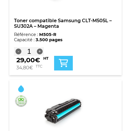
Toner compatible Samsung CLT-M505L –
SU302A – Magenta
Référence :
M505-R
Capacité :
3.500 pages
quantité
-
+
de
29,00
€
HT
Toner
compatible
TTC
34,80
€
Samsung
CLT-
M505L
-
SU302A
-
Magenta