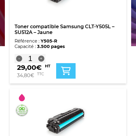
Toner compatible Samsung CLT-Y505L –
SU512A – Jaune
Référence :
Y505-R
Capacité :
3.500 pages
quantité
-
+
de
29,00
€
HT
Toner
compatible
TTC
34,80
€
Samsung
CLT-
Y505L
-
SU512A
-
Jaune