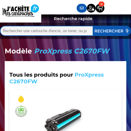
Recherche rapide
Rechercher :
Quand les résultats de l'auto-complétion sont disponibles,
Modèle
ProXpress C2670FW
Tous les produits pour
ProXpress
C2670FW