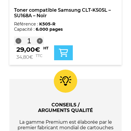
Toner compatible Samsung CLT-K505L –
SU168A – Noir
Référence :
K505-R
Capacité :
6.000 pages
quantité
-
+
de
29,00
€
HT
Toner
compatible
TTC
34,80
€
Samsung
CLT-
K505L
-
SU168A
-
Noir
CONSEILS /
ARGUMENTS QUALITÉ
La gamme Premium est élaborée par le
premier fabricant mondial de cartouches