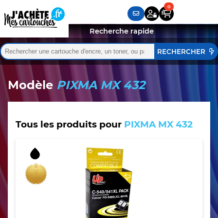
Recherche rapide
Rechercher :
Quand les résultats de l'auto-complétion sont disponibles,
Modèle
PIXMA MX 432
Tous les produits pour
PIXMA MX 432