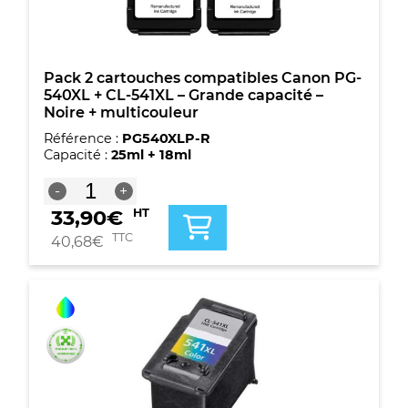
+
CL-
541XL
-
Grande
Pack 2 cartouches compatibles Canon PG-
capacité
540XL + CL-541XL – Grande capacité –
-
Noire + multicouleur
Noire
Référence :
PG540XLP-R
+
Capacité :
25ml + 18ml
multicouleur
quantité
-
+
de
33,90
€
HT
Pack
2
TTC
40,68
€
cartouches
compatibles
Canon
PG-
540XL
+
CL-
541XL
-