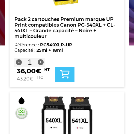
Pack 2 cartouches Premium marque UP
Print compatibles Canon PG-540XL + CL-
541XL – Grande capacité – Noire +
multicouleur
Référence :
PG540XLP-UP
Capacité :
25ml + 18ml
quantité
-
+
de
36,00
€
HT
Pack
2
TTC
43,20
€
cartouches
Premium
marque
UP
Print
compatibles
Canon
PG-
540XL