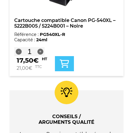
Cartouche compatible Canon PG-540XL –
5222B005 / 5224B001 – Noire
Référence :
PG540XL-R
Capacité :
24ml
quantité
-
+
de
17,50
€
HT
Cartouche
compatible
TTC
21,00
€
Canon
PG-
540XL
-
5222B005
/
5224B001
-
CONSEILS /
Noire
ARGUMENTS QUALITÉ