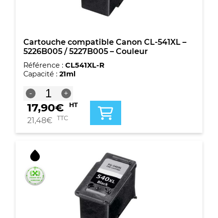
Grande
capacité
-
Noire
+
Cartouche compatible Canon CL-541XL –
multicouleur
5226B005 / 5227B005 – Couleur
Référence :
CL541XL-R
Capacité :
21ml
quantité
-
+
de
17,90
€
HT
Cartouche
compatible
TTC
21,48
€
Canon
CL-
541XL
-
5226B005
/
5227B005
-
Couleur