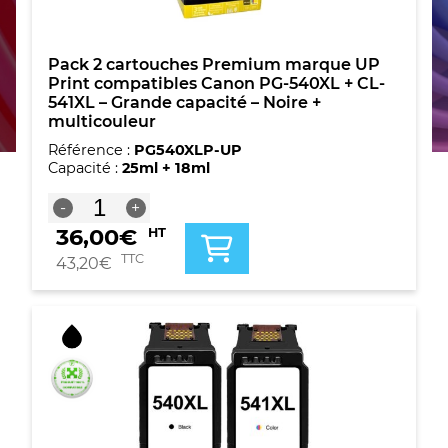
Pack 2 cartouches Premium marque UP
Print compatibles Canon PG-540XL + CL-
541XL – Grande capacité – Noire +
multicouleur
Référence :
PG540XLP-UP
Capacité :
25ml + 18ml
quantité
-
+
de
36,00
€
HT
Pack
2
TTC
43,20
€
cartouches
Premium
marque
UP
Print
compatibles
Canon
PG-
540XL