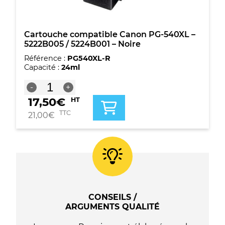
Cartouche compatible Canon PG-540XL –
5222B005 / 5224B001 – Noire
Référence :
PG540XL-R
Capacité :
24ml
quantité
-
+
de
17,50
€
HT
Cartouche
compatible
TTC
21,00
€
Canon
PG-
540XL
-
5222B005
/
5224B001
-
CONSEILS /
Noire
ARGUMENTS QUALITÉ