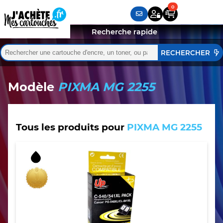
Recherche rapide
Rechercher :
Quand les résultats de l'auto-complétion sont disponibles,
Modèle
PIXMA MG 2255
Tous les produits pour
PIXMA MG 2255