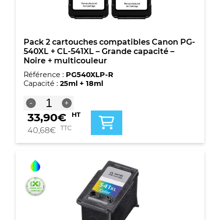
+
CL-
541XL
-
Grande
Pack 2 cartouches compatibles Canon PG-
capacité
540XL + CL-541XL – Grande capacité –
-
Noire + multicouleur
Noire
Référence :
PG540XLP-R
+
Capacité :
25ml + 18ml
multicouleur
quantité
-
+
de
33,90
€
HT
Pack
2
TTC
40,68
€
cartouches
compatibles
Canon
PG-
540XL
+
CL-
541XL
-