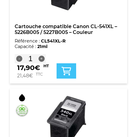
Grande
capacité
-
Noire
+
Cartouche compatible Canon CL-541XL –
multicouleur
5226B005 / 5227B005 – Couleur
Référence :
CL541XL-R
Capacité :
21ml
quantité
-
+
de
17,90
€
HT
Cartouche
compatible
TTC
21,48
€
Canon
CL-
541XL
-
5226B005
/
5227B005
-
Couleur