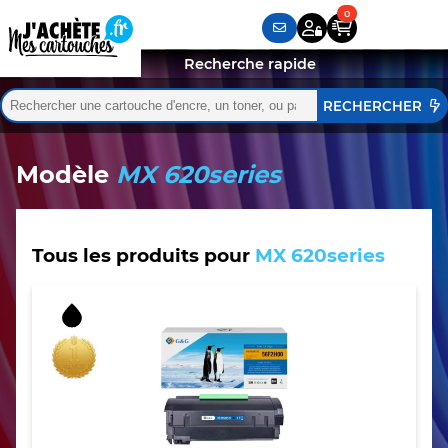
Recherche rapide
Rechercher :
Quand les résultats de l'auto-complétion sont disponibles,
Modèle
MX 620series
Tous les produits pour
MX 620series