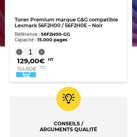
Toner Premium marque G&G compatible
Lexmark 56F2H00 / 56F2H0E – Noir
Référence :
56F2H00-GG
Capacité :
15.000 pages
quantité
-
+
de
129,00
€
HT
Toner
Premium
TTC
154,80
€
marque
G&G
compatible
Lexmark
56F2H00
/
56F2H0E
-
Noir
CONSEILS /
ARGUMENTS QUALITÉ