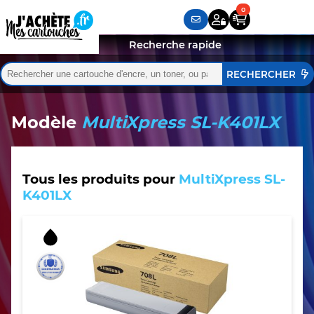
Recherche rapide
Rechercher :
Quand les résultats de l'auto-complétion sont disponibles,
Modèle
MultiXpress SL-K401LX
Tous les produits pour
MultiXpress SL-
K401LX