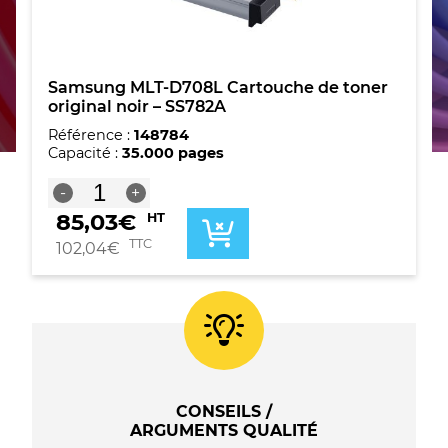
Samsung MLT-D708L Cartouche de toner
original noir – SS782A
Référence :
148784
Capacité :
35.000 pages
quantité
-
+
de
85,03
€
HT
Samsung
MLT-
TTC
102,04
€
D708L
Cartouche
de
toner
original
noir
-
SS782A
CONSEILS /
ARGUMENTS QUALITÉ