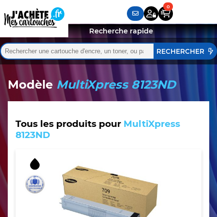
Recherche rapide
Rechercher :
Quand les résultats de l'auto-complétion sont disponibles,
Modèle
MultiXpress 8123ND
Tous les produits pour
MultiXpress
8123ND