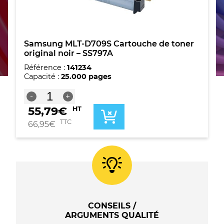
Samsung MLT-D709S Cartouche de toner
original noir – SS797A
Référence :
141234
Capacité :
25.000 pages
quantité
-
+
de
55,79
€
HT
Samsung
MLT-
TTC
66,95
€
D709S
Cartouche
de
toner
original
noir
-
SS797A
CONSEILS /
ARGUMENTS QUALITÉ