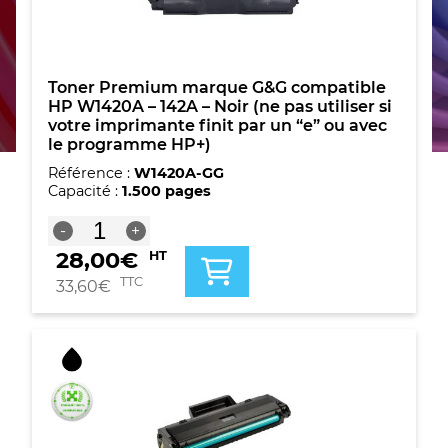
Toner Premium marque G&G compatible
HP W1420A – 142A – Noir (ne pas utiliser si
votre imprimante finit par un “e” ou avec
le programme HP+)
Référence :
W1420A-GG
Capacité :
1.500 pages
quantité
-
+
de
28,00
€
HT
Toner
Premium
TTC
33,60
€
marque
G&G
compatible
HP
W1420A
-
142A
-