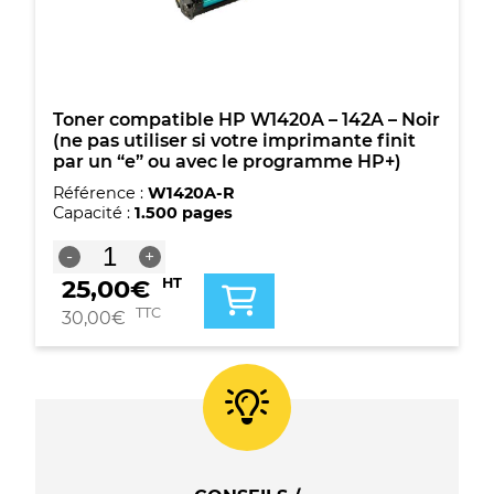
Noir
(ne
pas
utiliser
si
votre
Toner compatible HP W1420A – 142A – Noir
imprimante
(ne pas utiliser si votre imprimante finit
finit
par un “e” ou avec le programme HP+)
par
Référence :
W1420A-R
un
Capacité :
1.500 pages
"e"
ou
quantité
-
+
avec
de
le
25,00
€
HT
Toner
programme
compatible
TTC
30,00
€
HP+)
HP
W1420A
-
142A
-
Noir
(ne
pas