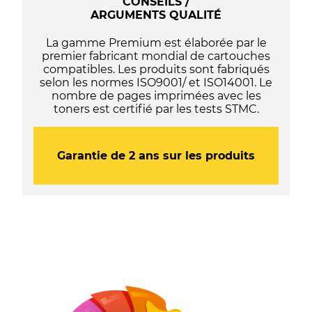
CONSEILS /
utiliser
ARGUMENTS QUALITÉ
si
votre
La gamme Premium est élaborée par le
imprimante
premier fabricant mondial de cartouches
finit
compatibles. Les produits sont fabriqués
par
selon les normes ISO9001/ et ISO14001. Le
un
nombre de pages imprimées avec les
"e"
toners est certifié par les tests STMC.
ou
avec
le
programme
Garantie de 2 ans sur les produits
HP+)