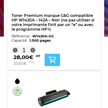
Toner Premium marque G&G compatible
HP W1420A – 142A – Noir (ne pas utiliser si
votre imprimante finit par un “e” ou avec
le programme HP+)
Référence :
W1420A-GG
Capacité :
1.500 pages
quantité
-
+
de
28,00
€
HT
Toner
Premium
TTC
33,60
€
marque
G&G
compatible
HP
W1420A
-
142A
-
Noir