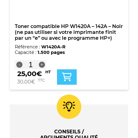
(ne
pas
utiliser
si
votre
Toner compatible HP W1420A – 142A – Noir
imprimante
(ne pas utiliser si votre imprimante finit
finit
par un “e” ou avec le programme HP+)
par
Référence :
W1420A-R
un
Capacité :
1.500 pages
"e"
ou
quantité
-
+
avec
de
le
25,00
€
HT
Toner
programme
compatible
TTC
30,00
€
HP+)
HP
W1420A
-
142A
-
Noir
(ne
pas
CONSEILS /
utiliser
ARGUMENTS QUALITÉ