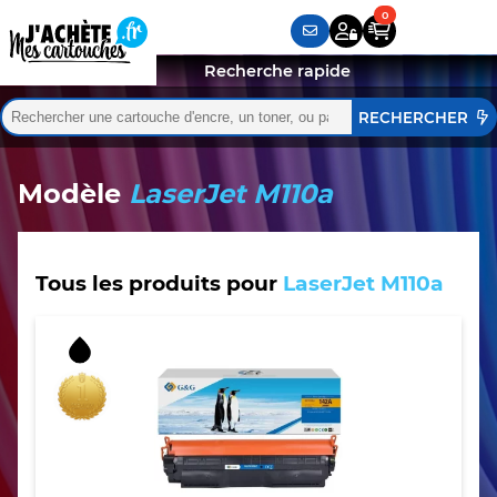
Recherche rapide
Rechercher :
Quand les résultats de l'auto-complétion sont disponibles,
Modèle
LaserJet M110a
Tous les produits pour
LaserJet M110a