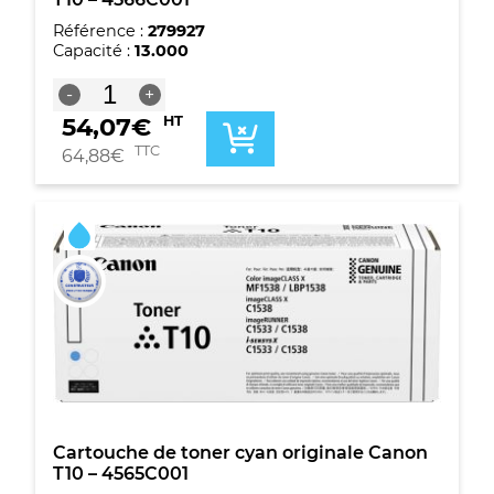
Référence :
279927
Capacité :
13.000
quantité
-
+
de
54,07
€
HT
Cartouche
de
TTC
64,88
€
toner
original
noir
Canon
T10
-
4566C001
Cartouche de toner cyan originale Canon
T10 – 4565C001