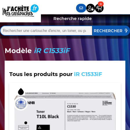
Recherche rapide
Rechercher :
Quand les résultats de l'auto-complétion sont disponibles,
Modèle
iR C1533iF
Tous les produits pour
iR C1533iF