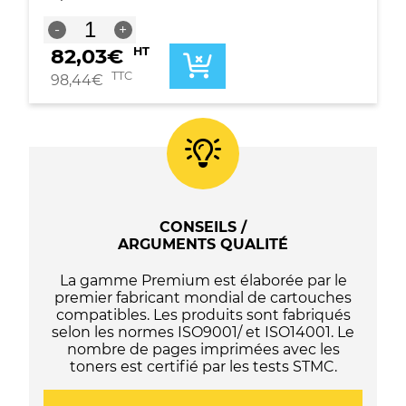
quantité
-
+
de
82,03
€
HT
Cartouche
de
TTC
98,44
€
toner
jaune
originale
Canon
T10
-
4563C001
CONSEILS /
ARGUMENTS QUALITÉ
La gamme Premium est élaborée par le
premier fabricant mondial de cartouches
compatibles. Les produits sont fabriqués
selon les normes ISO9001/ et ISO14001. Le
nombre de pages imprimées avec les
toners est certifié par les tests STMC.