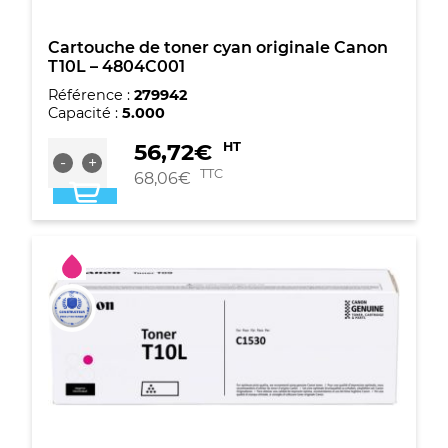
Cartouche de toner cyan originale Canon
T10L – 4804C001
Référence :
279942
Capacité :
5.000
quantité
56,72
€
HT
-
+
de
TTC
68,06
€
Cartouche
de
toner
cyan
originale
Canon
T10L
-
4804C001