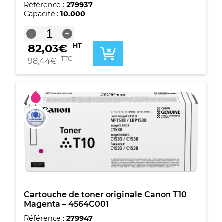
Référence :
279937
Capacité :
10.000
quantité
-
+
de
82,03
€
HT
Cartouche
de
TTC
98,44
€
toner
cyan
originale
Canon
T10
-
4565C001
Cartouche de toner originale Canon T10
Magenta – 4564C001
Référence :
279947