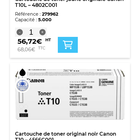
T10L – 4802C001
Référence :
279962
Capacité :
5.000
quantité
-
+
de
56,72
€
HT
Cartouche
de
TTC
68,06
€
toner
jaune
originale
Canon
T10L
-
4802C001
Cartouche de toner original noir Canon
T10 – 4566C001