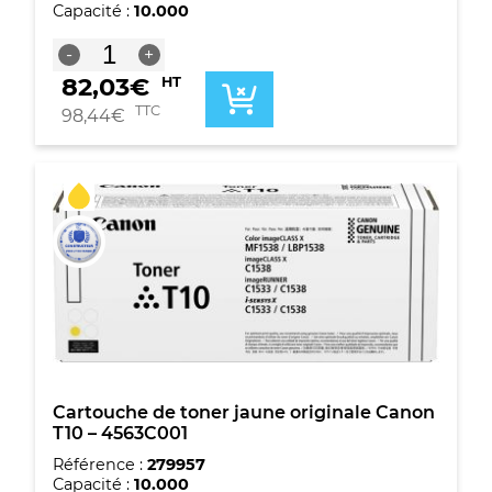
Capacité :
10.000
quantité
-
+
de
82,03
€
HT
Cartouche
de
TTC
98,44
€
toner
originale
Canon
T10
Magenta
-
4564C001
Cartouche de toner jaune originale Canon
T10 – 4563C001
Référence :
279957
Capacité :
10.000