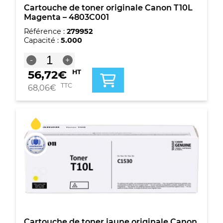
Cartouche de toner originale Canon T10L
Magenta – 4803C001
Référence :
279952
Capacité :
5.000
quantité
-
+
de
56,72
€
HT
Cartouche
de
TTC
68,06
€
toner
originale
Canon
T10L
Magenta
-
4803C001
Cartouche de toner jaune originale Canon