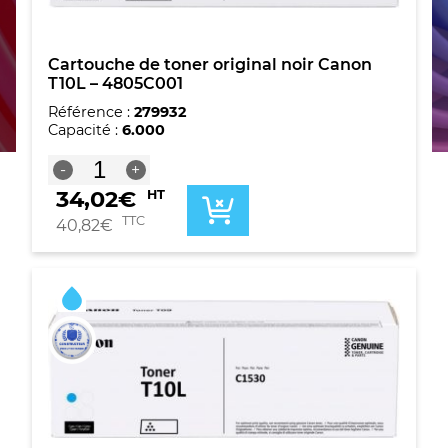
Cartouche de toner original noir Canon
T10L – 4805C001
Référence :
279932
Capacité :
6.000
quantité
-
+
de
34,02
€
HT
Cartouche
de
TTC
40,82
€
toner
original
noir
Canon
T10L
-
4805C001