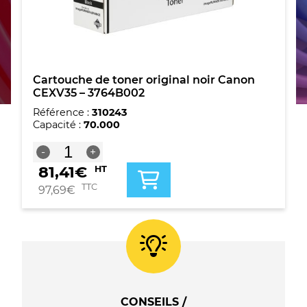
Cartouche de toner original noir Canon
CEXV35 – 3764B002
Référence :
310243
Capacité :
70.000
quantité
-
+
de
81,41
€
HT
Cartouche
de
TTC
97,69
€
toner
original
noir
Canon
CEXV35
-
3764B002
CONSEILS /