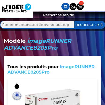
Recherche rapide
Rechercher :
Quand les résultats de l'auto-complétion sont disponibles,
Modèle
imageRUNNER
ADVANCE8205Pro
Tous les produits pour
imageRUNNER
ADVANCE8205Pro