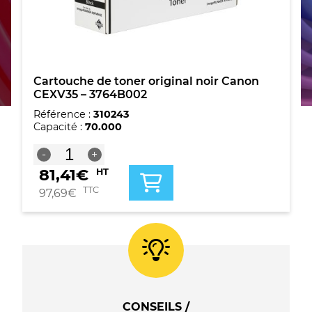
Cartouche de toner original noir Canon
CEXV35 – 3764B002
Référence :
310243
Capacité :
70.000
quantité
-
+
de
81,41
€
HT
Cartouche
de
TTC
97,69
€
toner
original
noir
Canon
CEXV35
-
3764B002
CONSEILS /