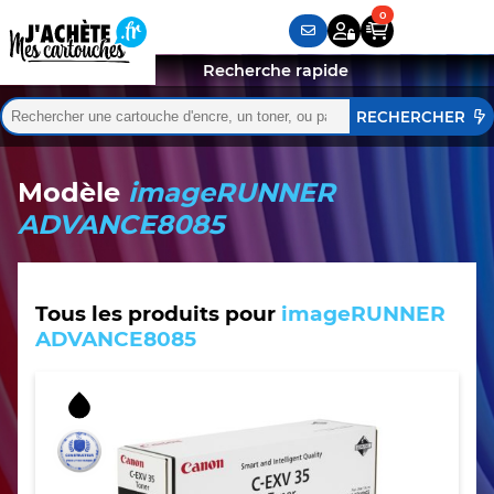
Recherche rapide
Rechercher :
Quand les résultats de l'auto-complétion sont disponibles,
Modèle
imageRUNNER
ADVANCE8085
Tous les produits pour
imageRUNNER
ADVANCE8085