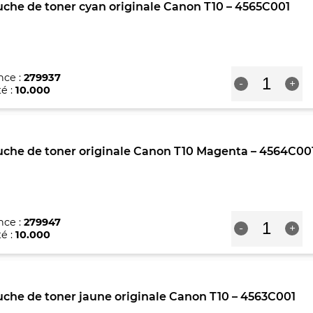
che de toner cyan originale Canon T10 – 4565C001
noir
Canon
T10
-
4566C001
quantité
nce :
279937
-
+
de
é :
10.000
Cartouche
de
toner
cyan
uche de toner originale Canon T10 Magenta – 4564C00
originale
Canon
T10
-
4565C001
quantité
nce :
279947
-
+
de
é :
10.000
Cartouche
de
toner
originale
che de toner jaune originale Canon T10 – 4563C001
Canon
T10