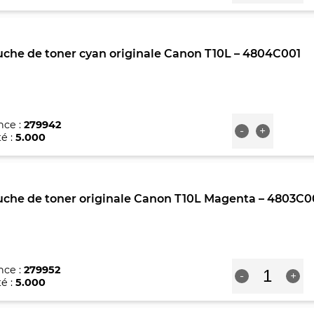
Cartouche
de
toner
original
uche de toner cyan originale Canon T10L – 4804C001
noir
Canon
T10L
-
4805C001
quantité
nce :
279942
-
+
de
é :
5.000
Cartouche
de
toner
cyan
uche de toner originale Canon T10L Magenta – 4803C0
originale
Canon
T10L
-
4804C001
quantité
nce :
279952
-
+
de
é :
5.000
Cartouche
de