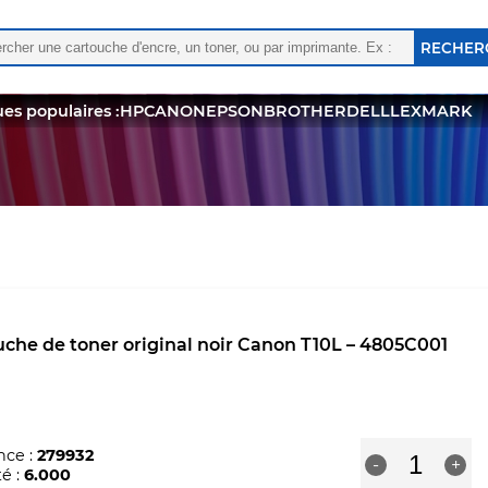
rcher :
 les résultats de l'auto-complétion sont disponibles, utili
es populaires :
HP
CANON
EPSON
BROTHER
DELL
LEXMARK
che de toner original noir Canon T10L – 4805C001
quantité
nce :
279932
-
+
de
é :
6.000