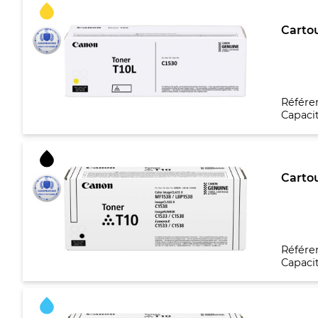
Cartou
Référe
Capacit
Cartou
Référe
Capacit