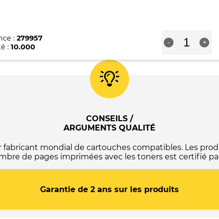
Magenta
-
4564C001
quantité
nce :
279957
-
+
de
é :
10.000
Cartouche
de
toner
jaune
originale
Canon
T10
-
CONSEILS /
4563C001
ARGUMENTS QUALITÉ
abricant mondial de cartouches compatibles. Les produ
mbre de pages imprimées avec les toners est certifié par
Garantie de 2 ans sur les produits