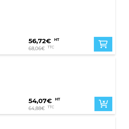
56,72
€
HT
TTC
68,06
€
54,07
€
HT
TTC
64,88
€