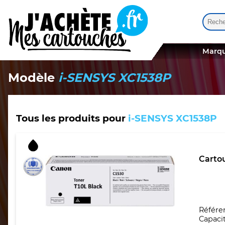
Reche
Quand
Marqu
Modèle
i-SENSYS XC1538P
Tous les produits pour
i-SENSYS XC1538P
Cartou
Référe
Capacit