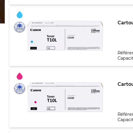
Carto
Référe
Capacit
Carto
Référe
Capacit