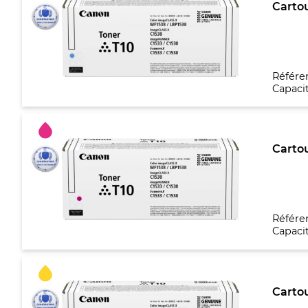
Cartou
Référe
Capacit
Carto
Référe
Capacit
Cartou