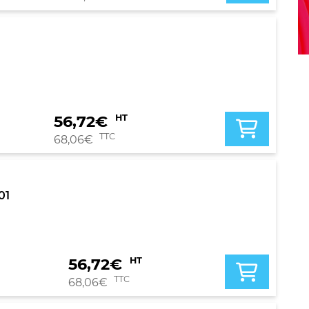
56,72
€
HT
TTC
68,06
€
01
56,72
€
HT
TTC
68,06
€