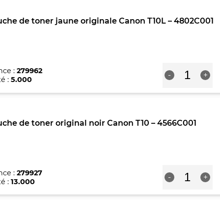
toner
originale
che de toner jaune originale Canon T10L – 4802C001
Canon
T10L
Magenta
-
4803C001
quantité
nce :
279962
-
+
de
é :
5.000
Cartouche
de
toner
jaune
che de toner original noir Canon T10 – 4566C001
originale
Canon
T10L
-
4802C001
quantité
nce :
279927
-
+
de
é :
13.000
Cartouche
de
toner
original