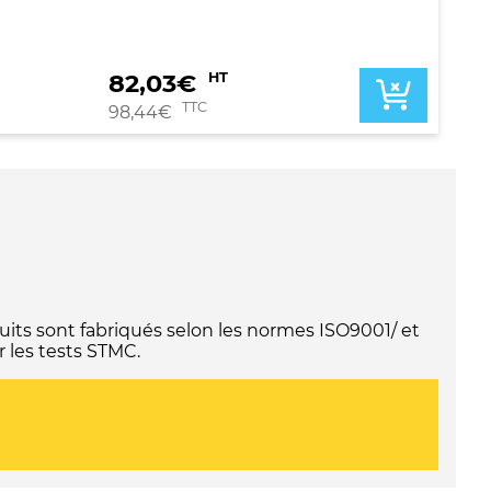
82,03
€
HT
TTC
98,44
€
its sont fabriqués selon les normes ISO9001/ et
 les tests STMC.