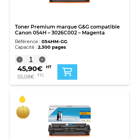
couleurs
Toner Premium marque G&G compatible
Canon 054H – 3026C002 – Magenta
Référence :
054HM-GG
Capacité :
2.300 pages
quantité
-
+
de
45,90
€
HT
Toner
Premium
TTC
55,08
€
marque
G&G
compatible
Canon
054H
-
3026C002
-
Magenta