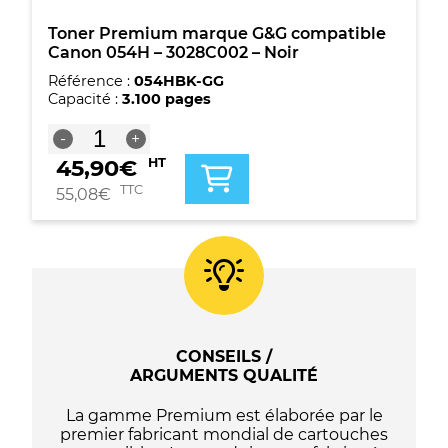
Toner Premium marque G&G compatible
Canon 054H – 3028C002 – Noir
Référence :
054HBK-GG
Capacité :
3.100 pages
quantité
-
+
de
45,90
€
HT
Toner
Premium
TTC
55,08
€
marque
G&G
compatible
Canon
054H
-
3028C002
-
CONSEILS /
Noir
ARGUMENTS QUALITÉ
La gamme Premium est élaborée par le
premier fabricant mondial de cartouches