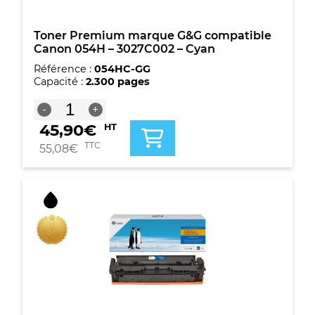
Toner Premium marque G&G compatible
Canon 054H – 3027C002 – Cyan
Référence :
054HC-GG
Capacité :
2.300 pages
quantité
-
+
de
45,90
€
HT
Toner
Premium
TTC
55,08
€
marque
G&G
compatible
Canon
054H
-
3027C002
-
Cyan