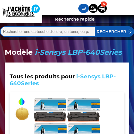
Recherche rapide
Rechercher :
Quand les résultats de l'auto-complétion sont disponibles,
Modèle
i-Sensys LBP-640Series
Tous les produits pour
i-Sensys LBP-
640Series