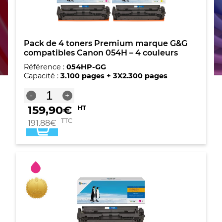
Pack de 4 toners Premium marque G&G
compatibles Canon 054H – 4 couleurs
Référence :
054HP-GG
Capacité :
3.100 pages + 3X2.300 pages
quantité
-
+
de
159,90
€
HT
Pack
de
TTC
191,88
€
4
toners
Premium
marque
G&G
compatibles
Canon
054H
-
4