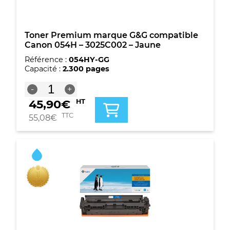
Toner Premium marque G&G compatible
Canon 054H – 3025C002 – Jaune
Référence :
054HY-GG
Capacité :
2.300 pages
quantité
-
+
de
45,90
€
HT
Toner
Premium
TTC
55,08
€
marque
G&G
compatible
Canon
054H
-
3025C002
-
Jaune