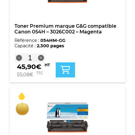
couleurs
Toner Premium marque G&G compatible
Canon 054H – 3026C002 – Magenta
Référence :
054HM-GG
Capacité :
2.300 pages
quantité
-
+
de
45,90
€
HT
Toner
Premium
TTC
55,08
€
marque
G&G
compatible
Canon
054H
-
3026C002
-
Magenta