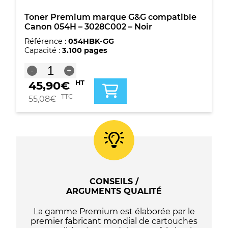
Toner Premium marque G&G compatible
Canon 054H – 3028C002 – Noir
Référence :
054HBK-GG
Capacité :
3.100 pages
quantité
-
+
de
45,90
€
HT
Toner
Premium
TTC
55,08
€
marque
G&G
compatible
Canon
054H
-
3028C002
-
CONSEILS /
Noir
ARGUMENTS QUALITÉ
La gamme Premium est élaborée par le
premier fabricant mondial de cartouches