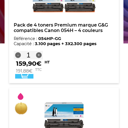
Pack de 4 toners Premium marque G&G
compatibles Canon 054H – 4 couleurs
Référence :
054HP-GG
Capacité :
3.100 pages + 3X2.300 pages
quantité
-
+
de
159,90
€
HT
Pack
de
TTC
191,88
€
4
toners
Premium
marque
G&G
compatibles
Canon
054H
-
4