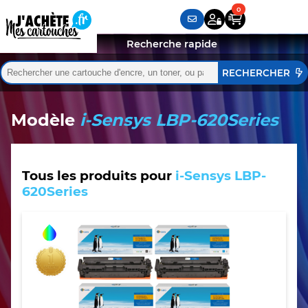
Recherche rapide
Rechercher :
Quand les résultats de l'auto-complétion sont disponibles,
Modèle
i-Sensys LBP-620Series
Tous les produits pour
i-Sensys LBP-
620Series