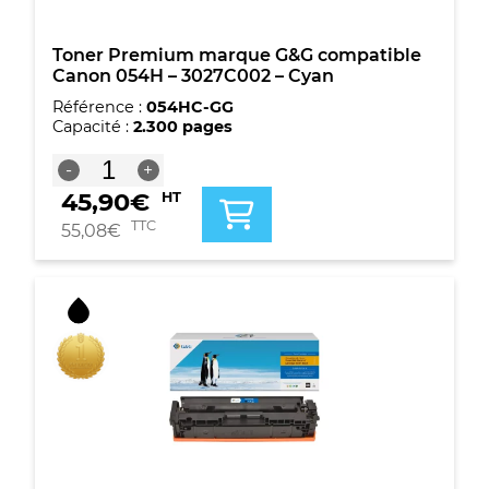
Toner Premium marque G&G compatible
Canon 054H – 3027C002 – Cyan
Référence :
054HC-GG
Capacité :
2.300 pages
quantité
-
+
de
45,90
€
HT
Toner
Premium
TTC
55,08
€
marque
G&G
compatible
Canon
054H
-
3027C002
-
Cyan