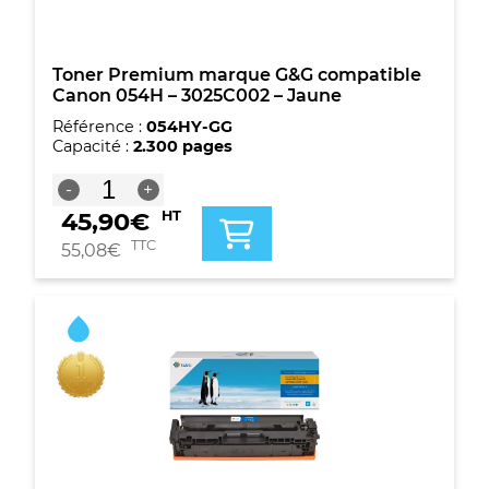
Toner Premium marque G&G compatible
Canon 054H – 3025C002 – Jaune
Référence :
054HY-GG
Capacité :
2.300 pages
quantité
-
+
de
45,90
€
HT
Toner
Premium
TTC
55,08
€
marque
G&G
compatible
Canon
054H
-
3025C002
-
Jaune