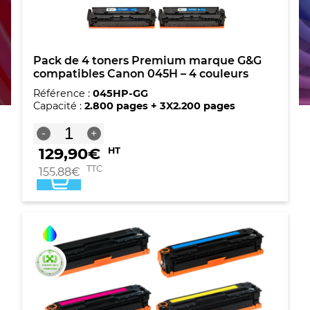
Pack de 4 toners Premium marque G&G
compatibles Canon 045H – 4 couleurs
Référence :
045HP-GG
Capacité :
2.800 pages + 3X2.200 pages
quantité
-
+
de
129,90
€
HT
Pack
de
TTC
155,88
€
4
toners
Premium
marque
G&G
compatibles
Canon
045H
-
4