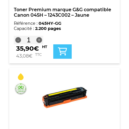
Toner Premium marque G&G compatible
Canon 045H – 1243C002 – Jaune
Référence :
045HY-GG
Capacité :
2.200 pages
quantité
-
+
de
35,90
€
HT
Toner
Premium
TTC
43,08
€
marque
G&G
compatible
Canon
045H
-
1243C002
-
Jaune