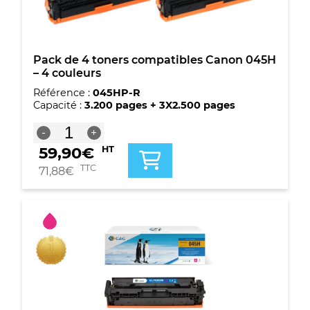
couleurs
Pack de 4 toners compatibles Canon 045H
– 4 couleurs
Référence :
045HP-R
Capacité :
3.200 pages + 3X2.500 pages
quantité
-
+
de
59,90
€
HT
Pack
de
TTC
71,88
€
4
toners
compatibles
Canon
045H
-
4
couleurs