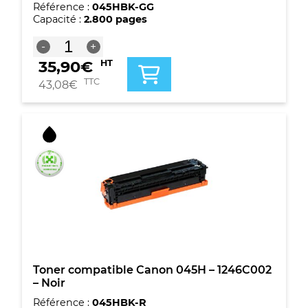
Référence :
045HBK-GG
Capacité :
2.800 pages
quantité
-
+
de
35,90
€
HT
Toner
Premium
TTC
43,08
€
marque
G&G
compatible
Canon
045H
-
1246C002
-
Noir
Toner compatible Canon 045H – 1246C002
– Noir
Référence :
045HBK-R