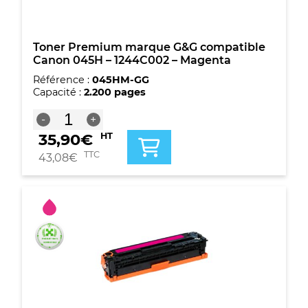
Toner Premium marque G&G compatible
Canon 045H – 1244C002 – Magenta
Référence :
045HM-GG
Capacité :
2.200 pages
quantité
-
+
de
35,90
€
HT
Toner
Premium
TTC
43,08
€
marque
G&G
compatible
Canon
045H
-
1244C002
-
Magenta