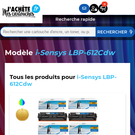
Recherche rapide
Rechercher :
Quand les résultats de l'auto-complétion sont disponibles,
Modèle
i-Sensys LBP-612Cdw
Tous les produits pour
i-Sensys LBP-
612Cdw