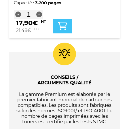
Capacité :
3.200 pages
quantité
-
+
de
17,90
€
HT
Toner
compatible
TTC
21,48
€
Canon
045H
-
1246C002
-
Noir
CONSEILS /
ARGUMENTS QUALITÉ
La gamme Premium est élaborée par le
premier fabricant mondial de cartouches
compatibles. Les produits sont fabriqués
selon les normes ISO9001/ et ISO14001. Le
nombre de pages imprimées avec les
toners est certifié par les tests STMC.