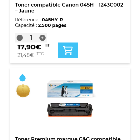
Toner compatible Canon 045H – 1243C002
– Jaune
Référence :
045HY-R
Capacité :
2.500 pages
quantité
-
+
de
17,90
€
HT
Toner
compatible
TTC
21,48
€
Canon
045H
-
1243C002
-
Jaune
Toner Premium marque G&G compatible