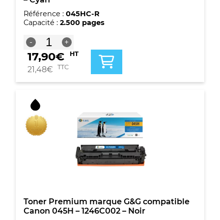
Référence :
045HC-R
Capacité :
2.500 pages
quantité
-
+
de
17,90
€
HT
Toner
compatible
TTC
21,48
€
Canon
045H
-
1245C002
-
Cyan
Toner Premium marque G&G compatible
Canon 045H – 1246C002 – Noir