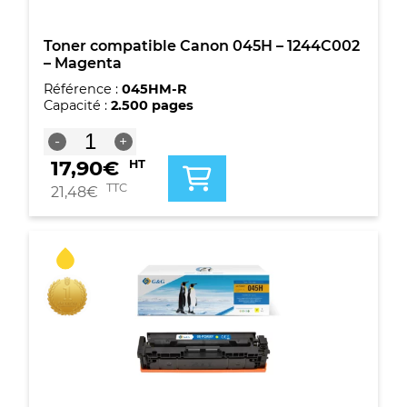
Toner compatible Canon 045H – 1244C002
– Magenta
Référence :
045HM-R
Capacité :
2.500 pages
quantité
-
+
de
17,90
€
HT
Toner
compatible
TTC
21,48
€
Canon
045H
-
1244C002
-
Magenta