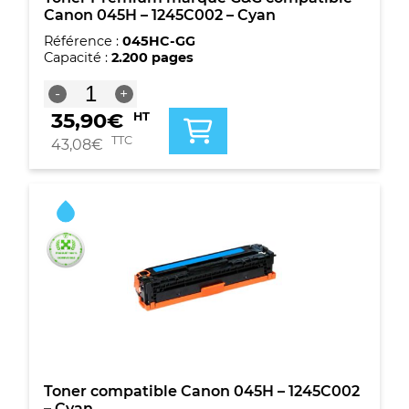
Canon 045H – 1245C002 – Cyan
Référence :
045HC-GG
Capacité :
2.200 pages
quantité
-
+
de
35,90
€
HT
Toner
Premium
TTC
43,08
€
marque
G&G
compatible
Canon
045H
-
1245C002
-
Cyan
Toner compatible Canon 045H – 1245C002
– Cyan