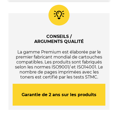
T2621
/
T2601
(26XL)
-
C13T26214012
/
CONSEILS /
C13T26014012
ARGUMENTS QUALITÉ
-
(Série
La gamme Premium est élaborée par le
ours
premier fabricant mondial de cartouches
polaire)
compatibles. Les produits sont fabriqués
-
selon les normes ISO9001/ et ISO14001. Le
Noire
nombre de pages imprimées avec les
toners est certifié par les tests STMC.
Garantie de 2 ans sur les produits