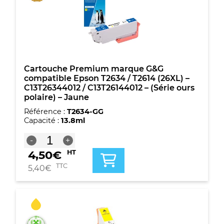
(26XL)
-
C13T26164010
-
(Série
ours
polaire)
Cartouche Premium marque G&G
-
compatible Epson T2634 / T2614 (26XL) –
4
C13T26344012 / C13T26144012 – (Série ours
couleurs
polaire) – Jaune
Référence :
T2634-GG
Capacité :
13.8ml
quantité
-
+
de
4,50
€
HT
Cartouche
Premium
TTC
5,40
€
marque
G&G
compatible
Epson
T2634
/