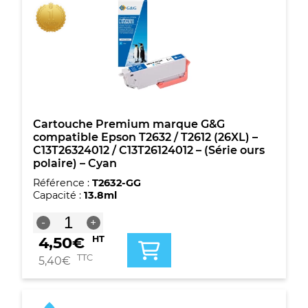
(26XL)
-
C13T26334012
/
C13T26134012
-
(Série
ours
polaire)
-
Cartouche Premium marque G&G
Magenta
compatible Epson T2632 / T2612 (26XL) –
C13T26324012 / C13T26124012 – (Série ours
polaire) – Cyan
Référence :
T2632-GG
Capacité :
13.8ml
quantité
-
+
de
4,50
€
HT
Cartouche
Premium
TTC
5,40
€
marque
G&G
compatible