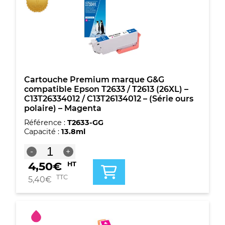
C13T26344012
/
C13T26144012
-
(Série
ours
polaire)
-
Cartouche Premium marque G&G
Jaune
compatible Epson T2633 / T2613 (26XL) –
C13T26334012 / C13T26134012 – (Série ours
polaire) – Magenta
Référence :
T2633-GG
Capacité :
13.8ml
quantité
-
+
de
4,50
€
HT
Cartouche
Premium
TTC
5,40
€
marque
G&G
compatible
Epson
T2633