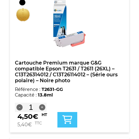
T2612
(26XL)
-
C13T26324012
/
C13T26124012
-
(Série
ours
polaire)
-
Cartouche Premium marque G&G
Cyan
compatible Epson T2631 / T2611 (26XL) –
C13T26314012 / C13T26114012 – (Série ours
polaire) – Noire photo
Référence :
T2631-GG
Capacité :
13.8ml
quantité
-
+
de
4,50
€
HT
Cartouche
Premium
TTC
5,40
€
marque
G&G