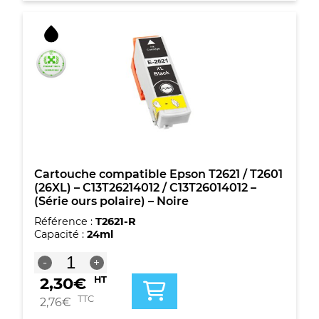
G&G
compatible
Epson
T2621
/
T2601
(26XL)
-
C13T26214012
/
C13T26014012
-
(Série
Cartouche compatible Epson T2621 / T2601
ours
(26XL) – C13T26214012 / C13T26014012 –
polaire)
(Série ours polaire) – Noire
-
Référence :
T2621-R
Noire
Capacité :
24ml
quantité
-
+
de
2,30
€
HT
Cartouche
compatible
TTC
2,76
€
Epson