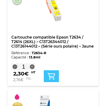
T2614
(26XL)
-
C13T26344012
/
C13T26144012
-
(Série
Cartouche compatible Epson T2634 /
ours
T2614 (26XL) – C13T26344012 /
polaire)
C13T26144012 – (Série ours polaire) – Jaune
-
Référence :
T2634-R
Jaune
Capacité :
13.8ml
quantité
-
+
de
2,30
€
HT
Cartouche
compatible
TTC
2,76
€
Epson
T2634
/
T2614
(26XL)
-