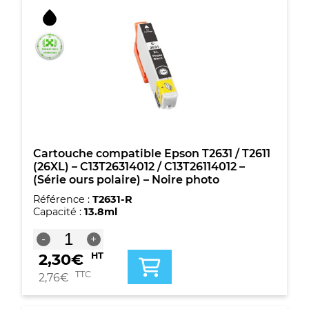
compatible
Epson
T2631
/
T2611
(26XL)
-
C13T26314012
/
C13T26114012
-
(Série
Cartouche compatible Epson T2631 / T2611
ours
(26XL) – C13T26314012 / C13T26114012 –
polaire)
(Série ours polaire) – Noire photo
-
Référence :
T2631-R
Noire
Capacité :
13.8ml
photo
quantité
-
+
de
2,30
€
HT
Cartouche
compatible
TTC
2,76
€
Epson
T2631