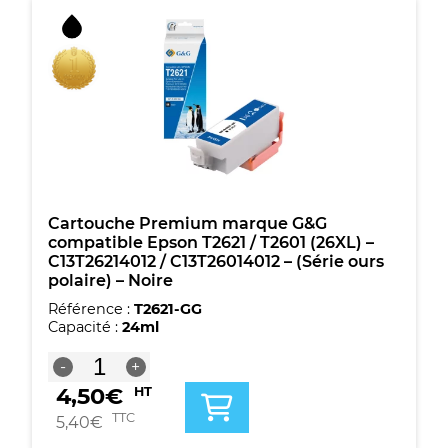
/
T2611
(26XL)
-
C13T26314012
/
C13T26114012
-
(Série
ours
polaire)
-
Cartouche Premium marque G&G
Noire
compatible Epson T2621 / T2601 (26XL) –
photo
C13T26214012 / C13T26014012 – (Série ours
polaire) – Noire
Référence :
T2621-GG
Capacité :
24ml
quantité
-
+
de
4,50
€
HT
Cartouche
Premium
TTC
5,40
€
marque