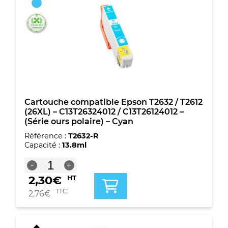
Epson
T2632
/
T2612
(26XL)
-
C13T26324012
/
C13T26124012
-
(Série
Cartouche compatible Epson T2632 / T2612
ours
(26XL) – C13T26324012 / C13T26124012 –
polaire)
(Série ours polaire) – Cyan
-
Référence :
T2632-R
Cyan
Capacité :
13.8ml
quantité
-
+
de
2,30
€
HT
Cartouche
compatible
TTC
2,76
€
Epson
T2632
/