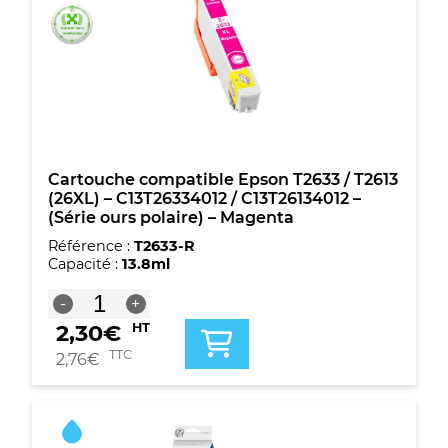
/
T2613
(26XL)
-
C13T26334012
/
C13T26134012
-
(Série
Cartouche compatible Epson T2633 / T2613
ours
(26XL) – C13T26334012 / C13T26134012 –
polaire)
(Série ours polaire) – Magenta
-
Référence :
T2633-R
Magenta
Capacité :
13.8ml
quantité
-
+
de
2,30
€
HT
Cartouche
compatible
TTC
2,76
€
Epson
T2633
/
T2613