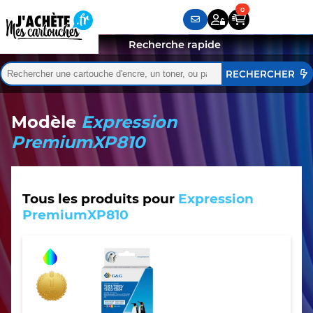
Recherche rapide
Rechercher :
Quand les résultats de l'auto-complétion sont disponibles,
Modèle
Expression
PremiumXP810
Tous les produits pour
Expression
PremiumXP810