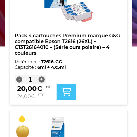
Pack 4 cartouches Premium marque G&G
compatible Epson T2616 (26XL) –
C13T26164010 – (Série ours polaire) – 4
couleurs
Référence :
T2616-GG
Capacité :
6ml + 4X5ml
quantité
-
+
de
20,00
€
HT
Pack
4
TTC
24,00
€
cartouches
Premium
marque
G&G
compatible
Epson
T2616