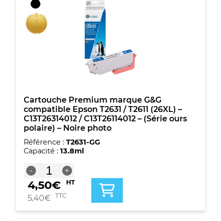
T2612
(26XL)
-
C13T26324012
/
C13T26124012
-
(Série
ours
polaire)
-
Cartouche Premium marque G&G
Cyan
compatible Epson T2631 / T2611 (26XL) –
C13T26314012 / C13T26114012 – (Série ours
polaire) – Noire photo
Référence :
T2631-GG
Capacité :
13.8ml
quantité
-
+
de
4,50
€
HT
Cartouche
Premium
TTC
5,40
€
marque
G&G