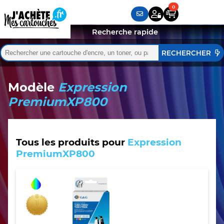
Recherche rapide
Rechercher :
Quand les résultats de l'auto-complétion sont disponibles,
Modèle
Expression
PremiumXP800
Tous les produits pour
Expression
PremiumXP800