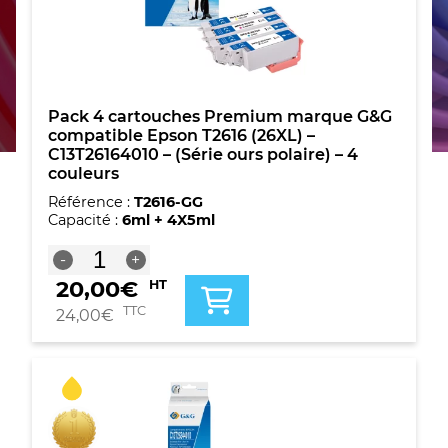
Pack 4 cartouches Premium marque G&G
compatible Epson T2616 (26XL) –
C13T26164010 – (Série ours polaire) – 4
couleurs
Référence :
T2616-GG
Capacité :
6ml + 4X5ml
quantité
-
+
de
20,00
€
HT
Pack
4
TTC
24,00
€
cartouches
Premium
marque
G&G
compatible
Epson
T2616