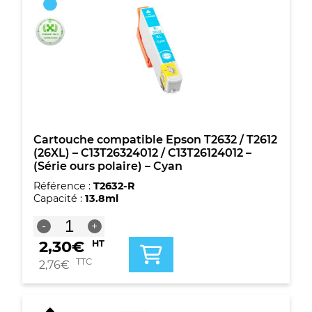
Epson
T2632
/
T2612
(26XL)
-
C13T26324012
/
C13T26124012
-
(Série
Cartouche compatible Epson T2632 / T2612
ours
(26XL) – C13T26324012 / C13T26124012 –
polaire)
(Série ours polaire) – Cyan
-
Référence :
T2632-R
Cyan
Capacité :
13.8ml
quantité
-
+
de
2,30
€
HT
Cartouche
compatible
TTC
2,76
€
Epson
T2632
/