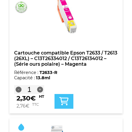
/
T2613
(26XL)
-
C13T26334012
/
C13T26134012
-
(Série
Cartouche compatible Epson T2633 / T2613
ours
(26XL) – C13T26334012 / C13T26134012 –
polaire)
(Série ours polaire) – Magenta
-
Référence :
T2633-R
Magenta
Capacité :
13.8ml
quantité
-
+
de
2,30
€
HT
Cartouche
compatible
TTC
2,76
€
Epson
T2633
/
T2613