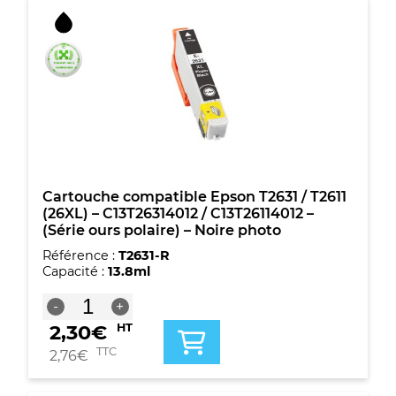
compatible
Epson
T2631
/
T2611
(26XL)
-
C13T26314012
/
C13T26114012
-
(Série
Cartouche compatible Epson T2631 / T2611
ours
(26XL) – C13T26314012 / C13T26114012 –
polaire)
(Série ours polaire) – Noire photo
-
Référence :
T2631-R
Noire
Capacité :
13.8ml
photo
quantité
-
+
de
2,30
€
HT
Cartouche
compatible
TTC
2,76
€
Epson
T2631