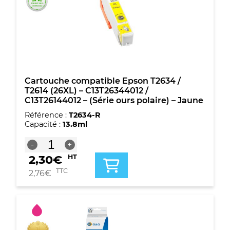
T2614
(26XL)
-
C13T26344012
/
C13T26144012
-
(Série
Cartouche compatible Epson T2634 /
ours
T2614 (26XL) – C13T26344012 /
polaire)
C13T26144012 – (Série ours polaire) – Jaune
-
Référence :
T2634-R
Jaune
Capacité :
13.8ml
quantité
-
+
de
2,30
€
HT
Cartouche
compatible
TTC
2,76
€
Epson
T2634
/
T2614
(26XL)
-