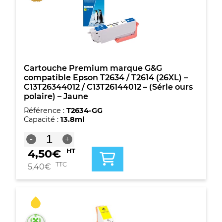
(26XL)
-
C13T26164010
-
(Série
ours
polaire)
Cartouche Premium marque G&G
-
compatible Epson T2634 / T2614 (26XL) –
4
C13T26344012 / C13T26144012 – (Série ours
couleurs
polaire) – Jaune
Référence :
T2634-GG
Capacité :
13.8ml
quantité
-
+
de
4,50
€
HT
Cartouche
Premium
TTC
5,40
€
marque
G&G
compatible
Epson
T2634
/