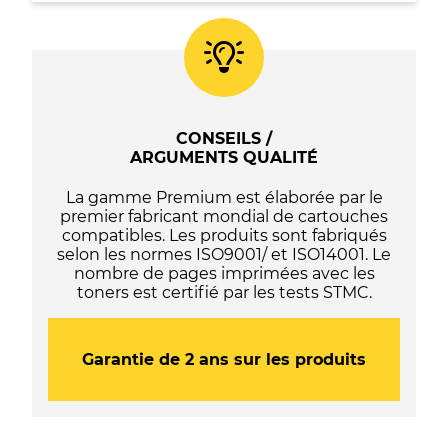
T2621
/
T2601
(26XL)
-
C13T26214012
/
CONSEILS /
C13T26014012
ARGUMENTS QUALITÉ
-
(Série
La gamme Premium est élaborée par le
ours
premier fabricant mondial de cartouches
polaire)
compatibles. Les produits sont fabriqués
-
selon les normes ISO9001/ et ISO14001. Le
Noire
nombre de pages imprimées avec les
toners est certifié par les tests STMC.
Garantie de 2 ans sur les produits