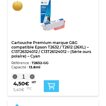
(26XL)
-
C13T26334012
/
C13T26134012
-
(Série
ours
polaire)
-
Cartouche Premium marque G&G
Magenta
compatible Epson T2632 / T2612 (26XL) –
C13T26324012 / C13T26124012 – (Série ours
polaire) – Cyan
Référence :
T2632-GG
Capacité :
13.8ml
quantité
-
+
de
4,50
€
HT
Cartouche
Premium
TTC
5,40
€
marque
G&G
compatible