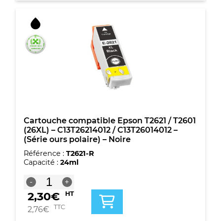
G&G
compatible
Epson
T2621
/
T2601
(26XL)
-
C13T26214012
/
C13T26014012
-
(Série
Cartouche compatible Epson T2621 / T2601
ours
(26XL) – C13T26214012 / C13T26014012 –
polaire)
(Série ours polaire) – Noire
-
Référence :
T2621-R
Noire
Capacité :
24ml
quantité
-
+
de
2,30
€
HT
Cartouche
compatible
TTC
2,76
€
Epson