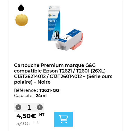
/
T2611
(26XL)
-
C13T26314012
/
C13T26114012
-
(Série
ours
polaire)
-
Cartouche Premium marque G&G
Noire
compatible Epson T2621 / T2601 (26XL) –
photo
C13T26214012 / C13T26014012 – (Série ours
polaire) – Noire
Référence :
T2621-GG
Capacité :
24ml
quantité
-
+
de
4,50
€
HT
Cartouche
Premium
TTC
5,40
€
marque