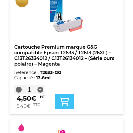
C13T26344012
/
C13T26144012
-
(Série
ours
polaire)
-
Cartouche Premium marque G&G
Jaune
compatible Epson T2633 / T2613 (26XL) –
C13T26334012 / C13T26134012 – (Série ours
polaire) – Magenta
Référence :
T2633-GG
Capacité :
13.8ml
quantité
-
+
de
4,50
€
HT
Cartouche
Premium
TTC
5,40
€
marque
G&G
compatible
Epson
T2633