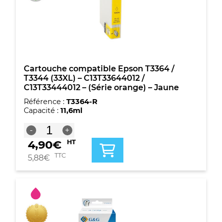
(33XL)
-
C13T33644012
/
C13T33444012
-
(Série
Cartouche compatible Epson T3364 /
orange)
T3344 (33XL) – C13T33644012 /
-
C13T33444012 – (Série orange) – Jaune
Jaune
Référence :
T3364-R
Capacité :
11,6ml
quantité
-
+
de
4,90
€
HT
Cartouche
compatible
TTC
5,88
€
Epson
T3364
/
T3344
(33XL)
-
C13T33644012