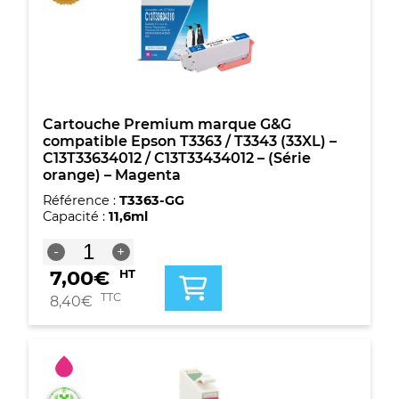
/
C13T33444012
-
(Série
orange)
-
Jaune
Cartouche Premium marque G&G
compatible Epson T3363 / T3343 (33XL) –
C13T33634012 / C13T33434012 – (Série
orange) – Magenta
Référence :
T3363-GG
Capacité :
11,6ml
quantité
-
+
de
7,00
€
HT
Cartouche
Premium
TTC
8,40
€
marque
G&G
compatible
Epson
T3363
/