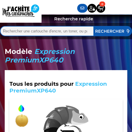
Recherche rapide
Rechercher :
Quand les résultats de l'auto-complétion sont disponibles,
Modèle
Expression
PremiumXP640
Tous les produits pour
Expression
PremiumXP640