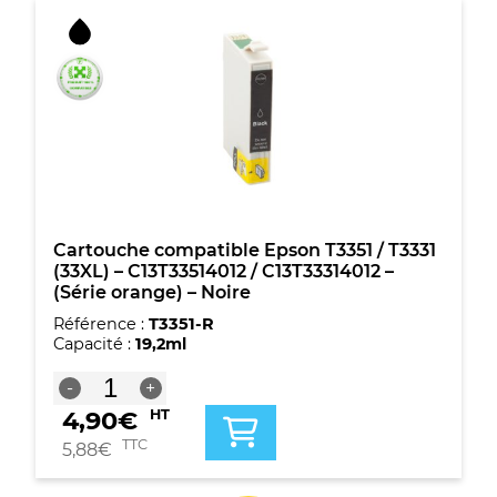
compatible
Epson
T3351
/
T3331
(33XL)
-
C13T33514012
/
C13T33314012
-
(Série
Cartouche compatible Epson T3351 / T3331
orange)
(33XL) – C13T33514012 / C13T33314012 –
-
(Série orange) – Noire
Noire
Référence :
T3351-R
Capacité :
19,2ml
quantité
-
+
de
4,90
€
HT
Cartouche
compatible
TTC
5,88
€
Epson
T3351