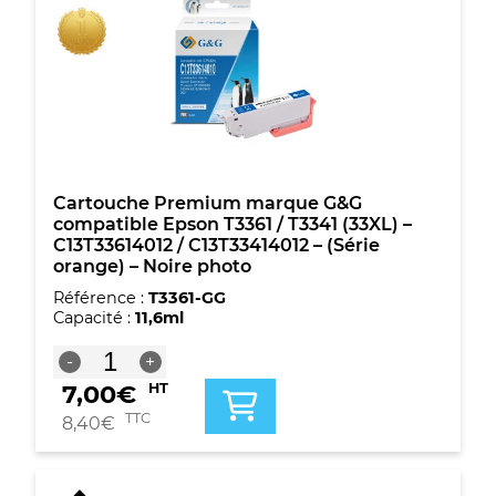
(33XL)
-
C13T33624012
/
C13T33424012
-
(Série
orange)
-
Cyan
Cartouche Premium marque G&G
compatible Epson T3361 / T3341 (33XL) –
C13T33614012 / C13T33414012 – (Série
orange) – Noire photo
Référence :
T3361-GG
Capacité :
11,6ml
quantité
-
+
de
7,00
€
HT
Cartouche
Premium
TTC
8,40
€
marque
G&G
compatible