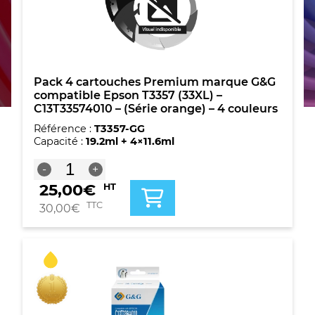
Pack 4 cartouches Premium marque G&G
compatible Epson T3357 (33XL) –
C13T33574010 – (Série orange) – 4 couleurs
Référence :
T3357-GG
Capacité :
19.2ml + 4×11.6ml
quantité
-
+
de
25,00
€
HT
Pack
4
TTC
30,00
€
cartouches
Premium
marque
G&G
compatible
Epson
T3357
(33XL)