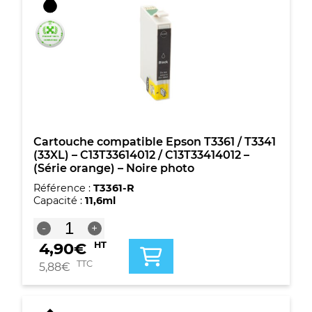
Epson
T3361
/
T3341
(33XL)
-
C13T33614012
/
C13T33414012
-
(Série
Cartouche compatible Epson T3361 / T3341
orange)
(33XL) – C13T33614012 / C13T33414012 –
-
(Série orange) – Noire photo
Noire
Référence :
T3361-R
photo
Capacité :
11,6ml
quantité
-
+
de
4,90
€
HT
Cartouche
compatible
TTC
5,88
€
Epson
T3361
/