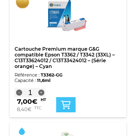
-
C13T33634012
/
C13T33434012
-
(Série
orange)
-
Magenta
Cartouche Premium marque G&G
compatible Epson T3362 / T3342 (33XL) –
C13T33624012 / C13T33424012 – (Série
orange) – Cyan
Référence :
T3362-GG
Capacité :
11,6ml
quantité
-
+
de
7,00
€
HT
Cartouche
Premium
TTC
8,40
€
marque
G&G
compatible
Epson