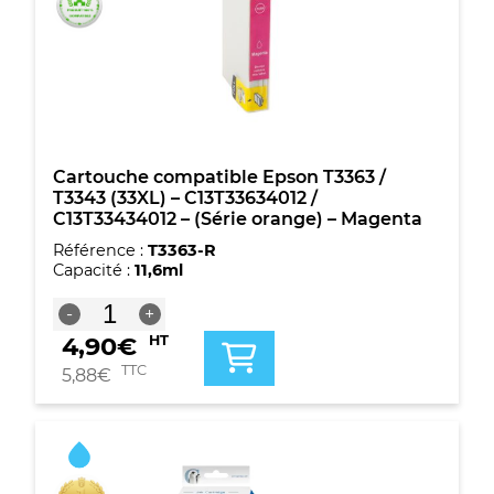
T3343
(33XL)
-
C13T33634012
/
C13T33434012
-
(Série
Cartouche compatible Epson T3363 /
orange)
T3343 (33XL) – C13T33634012 /
-
C13T33434012 – (Série orange) – Magenta
Magenta
Référence :
T3363-R
Capacité :
11,6ml
quantité
-
+
de
4,90
€
HT
Cartouche
compatible
TTC
5,88
€
Epson
T3363
/
T3343
(33XL)