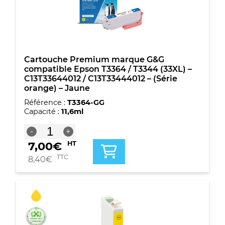
-
C13T33574010
-
(Série
orange)
-
Cartouche Premium marque G&G
4
compatible Epson T3364 / T3344 (33XL) –
couleurs
C13T33644012 / C13T33444012 – (Série
orange) – Jaune
Référence :
T3364-GG
Capacité :
11,6ml
quantité
-
+
de
7,00
€
HT
Cartouche
Premium
TTC
8,40
€
marque
G&G
compatible
Epson
T3364
/
T3344