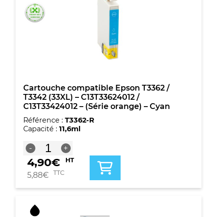
T3362
/
T3342
(33XL)
-
C13T33624012
/
C13T33424012
-
(Série
Cartouche compatible Epson T3362 /
orange)
T3342 (33XL) – C13T33624012 /
-
C13T33424012 – (Série orange) – Cyan
Cyan
Référence :
T3362-R
Capacité :
11,6ml
quantité
-
+
de
4,90
€
HT
Cartouche
compatible
TTC
5,88
€
Epson
T3362
/
T3342