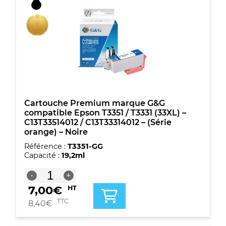
T3341
(33XL)
-
C13T33614012
/
C13T33414012
-
(Série
orange)
-
Noire
Cartouche Premium marque G&G
photo
compatible Epson T3351 / T3331 (33XL) –
C13T33514012 / C13T33314012 – (Série
orange) – Noire
Référence :
T3351-GG
Capacité :
19,2ml
quantité
-
+
de
7,00
€
HT
Cartouche
Premium
TTC
8,40
€
marque
G&G