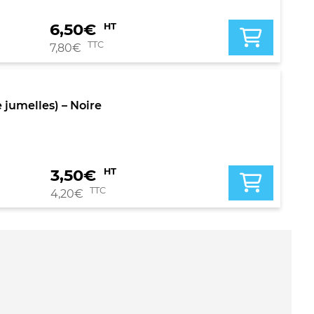
6,50
€
HT
TTC
7,80
€
jumelles) – Noire
3,50
€
HT
TTC
4,20
€