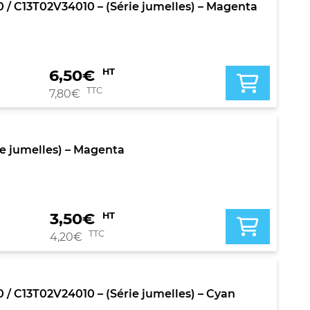
 C13T02V34010 – (Série jumelles) – Magenta
6,50
€
HT
TTC
7,80
€
e jumelles) – Magenta
3,50
€
HT
TTC
4,20
€
C13T02V24010 – (Série jumelles) – Cyan