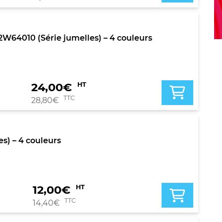
64010 (Série jumelles) – 4 couleurs
24,00
€
HT
TTC
28,80
€
s) – 4 couleurs
12,00
€
HT
TTC
14,40
€