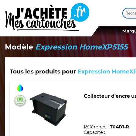
Reche
Quand
Marqu
Modèle
Expression HomeXP5155
Tous les produits pour
Expression HomeXP
Collecteur d’encre 
Référence :
T04D1-R
Capacité :