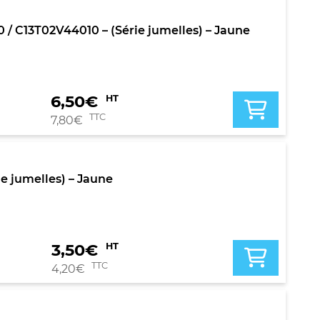
C13T02V44010 – (Série jumelles) – Jaune
6,50
€
HT
TTC
7,80
€
e jumelles) – Jaune
3,50
€
HT
TTC
4,20
€