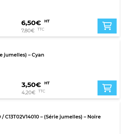
6,50
€
HT
TTC
7,80
€
 jumelles) – Cyan
3,50
€
HT
TTC
4,20
€
C13T02V14010 – (Série jumelles) – Noire