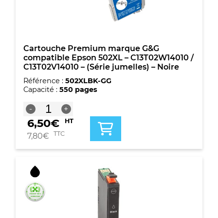
-
Cyan
Cartouche Premium marque G&G
compatible Epson 502XL – C13T02W14010 /
C13T02V14010 – (Série jumelles) – Noire
Référence :
502XLBK-GG
Capacité :
550 pages
quantité
-
+
de
6,50
€
HT
Cartouche
Premium
TTC
7,80
€
marque
G&G
compatible
Epson
502XL
-
C13T02W14010
/
C13T02V14010