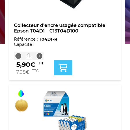
Collecteur d’encre usagée compatible
Epson T04D1 – C13T04D100
Référence :
T04D1-R
Capacité :
quantité
-
+
de
5,90
€
HT
Collecteur
d'encre
TTC
7,08
€
usagée
compatible
Epson
T04D1
-
C13T04D100