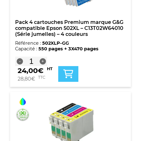
Pack 4 cartouches Premium marque G&G
compatible Epson 502XL – C13T02W64010
(Série jumelles) – 4 couleurs
Référence :
502XLP-GG
Capacité :
550 pages + 3X470 pages
quantité
-
+
de
24,00
€
HT
Pack
4
TTC
28,80
€
cartouches
Premium
marque
G&G
compatible
Epson
502XL
-
C13T02W64010
(Série