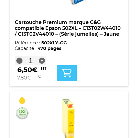
couleurs
Cartouche Premium marque G&G
compatible Epson 502XL – C13T02W44010
/ C13T02V44010 – (Série jumelles) – Jaune
Référence :
502XLY-GG
Capacité :
470 pages
quantité
-
+
de
6,50
€
HT
Cartouche
Premium
TTC
7,80
€
marque
G&G
compatible
Epson
502XL
-
C13T02W44010
/
C13T02V44010
-