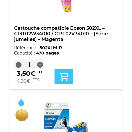
-
(Série
jumelles)
-
Magenta
Cartouche compatible Epson 502XL –
C13T02W34010 / C13T02V34010 – (Série
jumelles) – Magenta
Référence :
502XLM-R
Capacité :
470 pages
quantité
-
+
de
3,50
€
HT
Cartouche
compatible
TTC
4,20
€
Epson
502XL
-
C13T02W34010
/
C13T02V34010
-
(Série
jumelles)