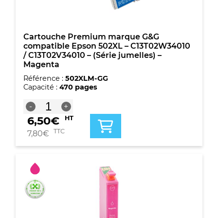
Jaune
Cartouche Premium marque G&G
compatible Epson 502XL – C13T02W34010
/ C13T02V34010 – (Série jumelles) –
Magenta
Référence :
502XLM-GG
Capacité :
470 pages
quantité
-
+
de
6,50
€
HT
Cartouche
Premium
TTC
7,80
€
marque
G&G
compatible
Epson
502XL
-
C13T02W34010
/
C13T02V34010