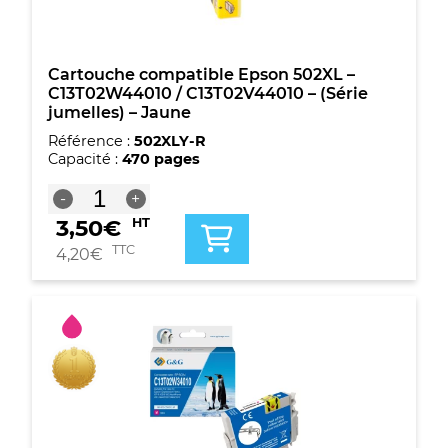
(Série
jumelles)
-
Jaune
Cartouche compatible Epson 502XL –
C13T02W44010 / C13T02V44010 – (Série
jumelles) – Jaune
Référence :
502XLY-R
Capacité :
470 pages
quantité
-
+
de
3,50
€
HT
Cartouche
compatible
TTC
4,20
€
Epson
502XL
-
C13T02W44010
/
C13T02V44010
-
(Série
jumelles)
-