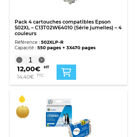
jumelles)
-
4
couleurs
Pack 4 cartouches compatibles Epson
502XL – C13T02W64010 (Série jumelles) – 4
couleurs
Référence :
502XLP-R
Capacité :
550 pages + 3X470 pages
quantité
-
+
de
12,00
€
HT
Pack
4
TTC
14,40
€
cartouches
compatibles
Epson
502XL
-
C13T02W64010
(Série
jumelles)
-
4