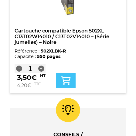
-
(Série
jumelles)
-
Noire
Cartouche compatible Epson 502XL –
C13T02W14010 / C13T02V14010 – (Série
jumelles) – Noire
Référence :
502XLBK-R
Capacité :
550 pages
quantité
-
+
de
3,50
€
HT
Cartouche
compatible
TTC
4,20
€
Epson
502XL
-
C13T02W14010
/
C13T02V14010
-
(Série
CONSEILS /
jumelles)