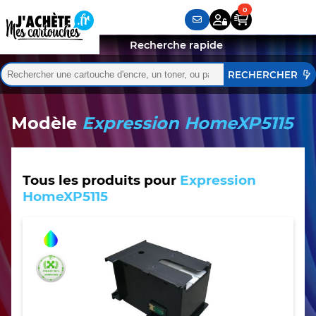
Recherche rapide
Rechercher :
Quand les résultats de l'auto-complétion sont disponibles,
Modèle
Expression HomeXP5115
Tous les produits pour
Expression
HomeXP5115