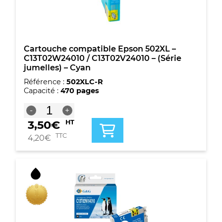
-
(Série
jumelles)
-
Cyan
Cartouche compatible Epson 502XL –
C13T02W24010 / C13T02V24010 – (Série
jumelles) – Cyan
Référence :
502XLC-R
Capacité :
470 pages
quantité
-
+
de
3,50
€
HT
Cartouche
compatible
TTC
4,20
€
Epson
502XL
-
C13T02W24010
/
C13T02V24010
-
(Série
jumelles)