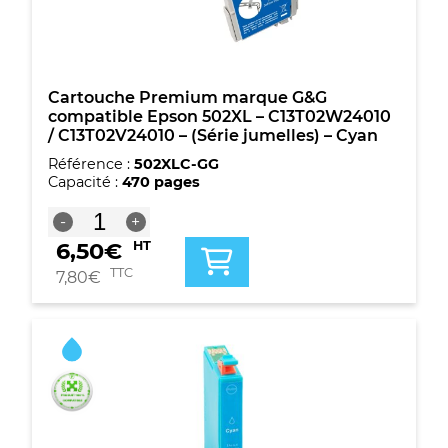
-
Magenta
Cartouche Premium marque G&G
compatible Epson 502XL – C13T02W24010
/ C13T02V24010 – (Série jumelles) – Cyan
Référence :
502XLC-GG
Capacité :
470 pages
quantité
-
+
de
6,50
€
HT
Cartouche
Premium
TTC
7,80
€
marque
G&G
compatible
Epson
502XL
-
C13T02W24010
/
C13T02V24010