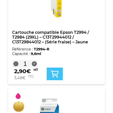
(29XL)
-
C13T29944012
/
C13T29844012
-
(Série
Cartouche compatible Epson T2994 /
fraise)
T2984 (29XL) – C13T29944012 /
-
C13T29844012 – (Série fraise) – Jaune
Jaune
Référence :
T2994-R
Capacité :
9,6ml
quantité
-
+
de
2,90
€
HT
Cartouche
compatible
TTC
3,48
€
Epson
T2994
/
T2984
(29XL)
-
C13T29944012