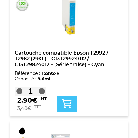
/
T2982
(29XL)
-
C13T29924012
/
C13T29824012
-
(Série
Cartouche compatible Epson T2992 /
fraise)
T2982 (29XL) – C13T29924012 /
-
C13T29824012 – (Série fraise) – Cyan
Cyan
Référence :
T2992-R
Capacité :
9,6ml
quantité
-
+
de
2,90
€
HT
Cartouche
compatible
TTC
3,48
€
Epson
T2992
/
T2982
(29XL)