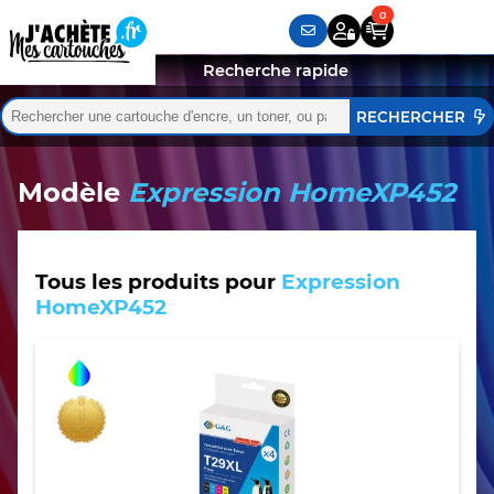
Recherche rapide
Rechercher :
Quand les résultats de l'auto-complétion sont disponibles,
Modèle
Expression HomeXP452
Tous les produits pour
Expression
HomeXP452