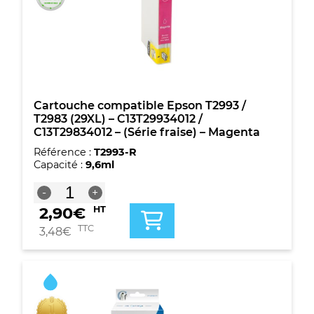
T2983
(29XL)
-
C13T29934012
/
C13T29834012
-
(Série
Cartouche compatible Epson T2993 /
fraise)
T2983 (29XL) – C13T29934012 /
-
C13T29834012 – (Série fraise) – Magenta
Magenta
Référence :
T2993-R
Capacité :
9,6ml
quantité
-
+
de
2,90
€
HT
Cartouche
compatible
TTC
3,48
€
Epson
T2993
/
T2983
(29XL)
-