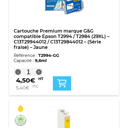
T2986
(29XL)
-
C13T29964012
/
C13T29864012
Cartouche Premium marque G&G
-
compatible Epson T2994 / T2984 (29XL) –
(Série
C13T29944012 / C13T29844012 – (Série
fraise)
fraise) – Jaune
-
Référence :
T2994-GG
4
Capacité :
9,6ml
couleurs
quantité
-
+
de
4,50
€
HT
Cartouche
Premium
TTC
5,40
€
marque
G&G
compatible
Epson
T2994
/
T2984