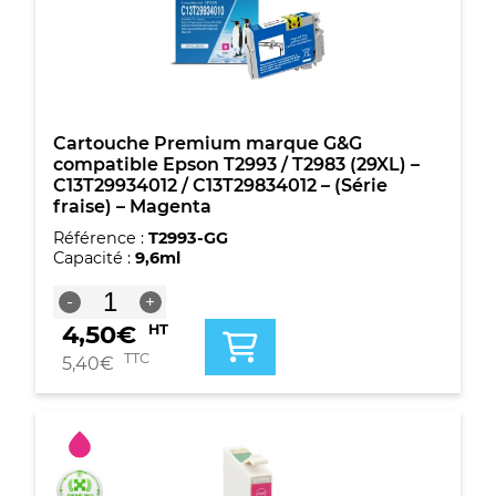
/
C13T29844012
-
(Série
fraise)
-
Jaune
Cartouche Premium marque G&G
compatible Epson T2993 / T2983 (29XL) –
C13T29934012 / C13T29834012 – (Série
fraise) – Magenta
Référence :
T2993-GG
Capacité :
9,6ml
quantité
-
+
de
4,50
€
HT
Cartouche
Premium
TTC
5,40
€
marque
G&G
compatible
Epson
T2993
/