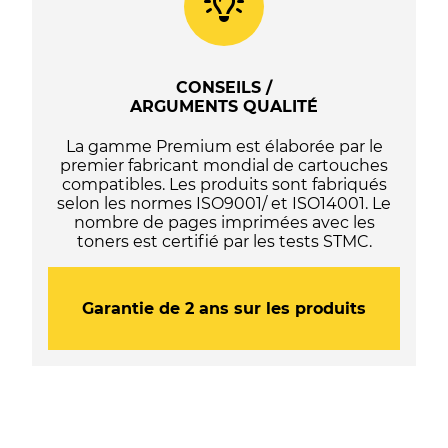
(29XL)
-
C13T29914012
/
CONSEILS /
C13T29814012
ARGUMENTS QUALITÉ
-
(Série
La gamme Premium est élaborée par le
fraise)
premier fabricant mondial de cartouches
-
compatibles. Les produits sont fabriqués
Noire
selon les normes ISO9001/ et ISO14001. Le
nombre de pages imprimées avec les
toners est certifié par les tests STMC.
Garantie de 2 ans sur les produits