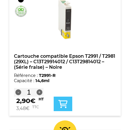
T2991
/
T2981
(29XL)
-
C13T29914012
/
C13T29814012
-
(Série
Cartouche compatible Epson T2991 / T2981
fraise)
(29XL) – C13T29914012 / C13T29814012 –
-
(Série fraise) – Noire
Noire
Référence :
T2991-R
Capacité :
14,6ml
quantité
-
+
de
2,90
€
HT
Cartouche
compatible
TTC
3,48
€
Epson
T2991
/
T2981