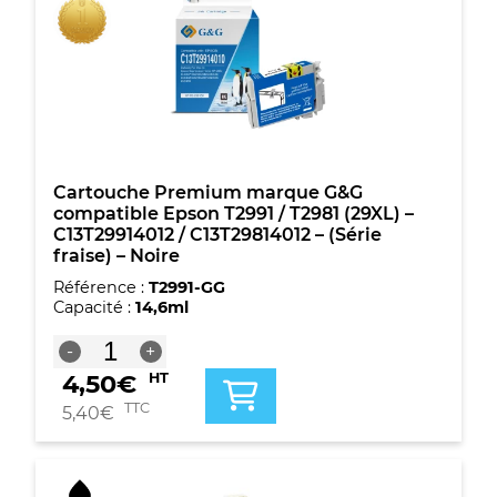
-
C13T29924012
/
C13T29824012
-
(Série
fraise)
-
Cyan
Cartouche Premium marque G&G
compatible Epson T2991 / T2981 (29XL) –
C13T29914012 / C13T29814012 – (Série
fraise) – Noire
Référence :
T2991-GG
Capacité :
14,6ml
quantité
-
+
de
4,50
€
HT
Cartouche
Premium
TTC
5,40
€
marque
G&G
compatible
Epson