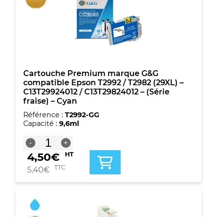
C13T29934012
/
C13T29834012
-
(Série
fraise)
-
Magenta
Cartouche Premium marque G&G
compatible Epson T2992 / T2982 (29XL) –
C13T29924012 / C13T29824012 – (Série
fraise) – Cyan
Référence :
T2992-GG
Capacité :
9,6ml
quantité
-
+
de
4,50
€
HT
Cartouche
Premium
TTC
5,40
€
marque
G&G
compatible
Epson
T2992