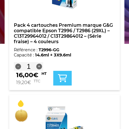
Pack 4 cartouches Premium marque G&G
compatible Epson T2996 / T2986 (29XL) –
C13T29964012 / C13T29864012 – (Série
fraise) – 4 couleurs
Référence :
T2996-GG
Capacité :
14.6ml + 3X9.6ml
quantité
-
+
de
16,00
€
HT
Pack
4
TTC
19,20
€
cartouches
Premium
marque
G&G
compatible
Epson
T2996
/