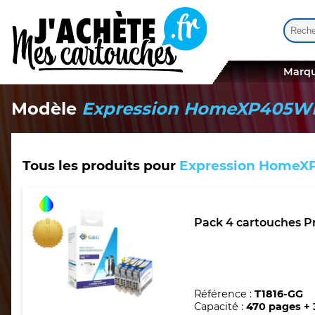
Reche
Quand
Marqu
Modèle
Expression HomeXP405W
Tous les produits pour
Expression Home
Pack 4 cartouches P
Référence :
T1816-GG
Capacité :
470 pages +