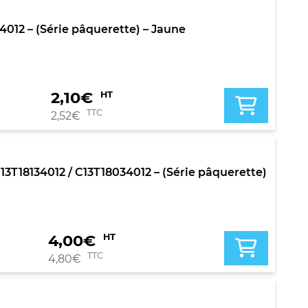
4012 – (Série pâquerette) – Jaune
2,10
€
HT
TTC
2,52
€
3T18134012 / C13T18034012 – (Série pâquerette)
4,00
€
HT
TTC
4,80
€