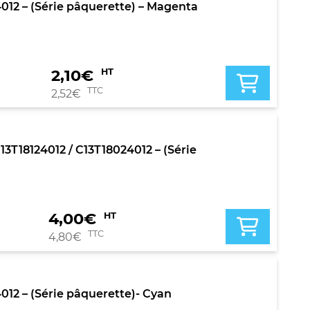
4012 – (Série pâquerette) – Magenta
2,10
€
HT
TTC
2,52
€
T18124012 / C13T18024012 – (Série
4,00
€
HT
TTC
4,80
€
012 – (Série pâquerette)- Cyan