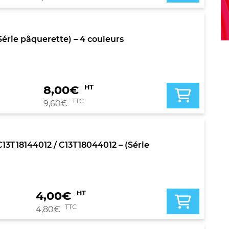
érie pâquerette) – 4 couleurs
8,00
€
HT
TTC
9,60
€
3T18144012 / C13T18044012 – (Série
4,00
€
HT
TTC
4,80
€