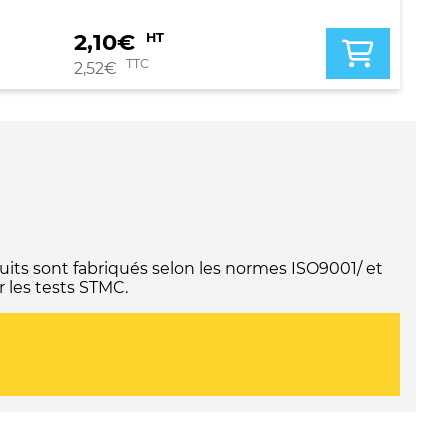
2,10
€
HT
TTC
2,52
€
its sont fabriqués selon les normes ISO9001/ et
 les tests STMC.