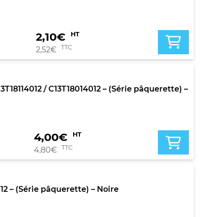
2,10
€
HT
TTC
2,52
€
18114012 / C13T18014012 – (Série pâquerette) –
4,00
€
HT
TTC
4,80
€
12 – (Série pâquerette) – Noire