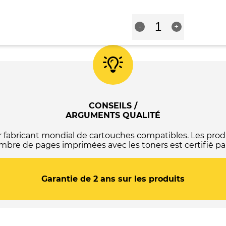
/
T1801
quantité
(18XL)
-
+
de
-
Cartouche
C13T18114012
compatible
/
Epson
C13T18014012
T1811
-
/
(Série
T1801
pâquerette)
(18XL)
-
-
CONSEILS /
Noire
C13T18114012
ARGUMENTS QUALITÉ
/
C13T18014012
abricant mondial de cartouches compatibles. Les produ
-
mbre de pages imprimées avec les toners est certifié par
(Série
pâquerette)
-
Garantie de 2 ans sur les produits
Noire