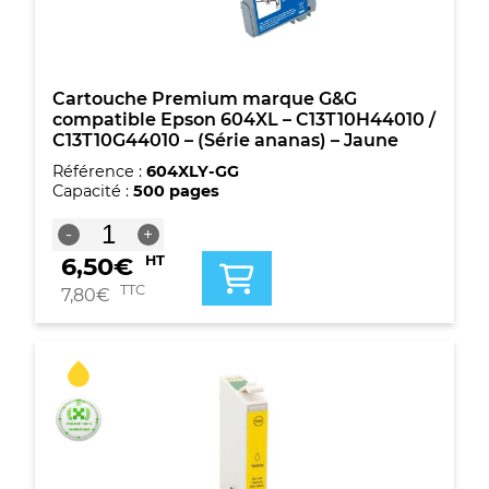
-
4
couleurs
Cartouche Premium marque G&G
compatible Epson 604XL – C13T10H44010 /
C13T10G44010 – (Série ananas) – Jaune
Référence :
604XLY-GG
Capacité :
500 pages
quantité
-
+
de
6,50
€
HT
Cartouche
Premium
TTC
7,80
€
marque
G&G
compatible
Epson
604XL
-
C13T10H44010
/
C13T10G44010