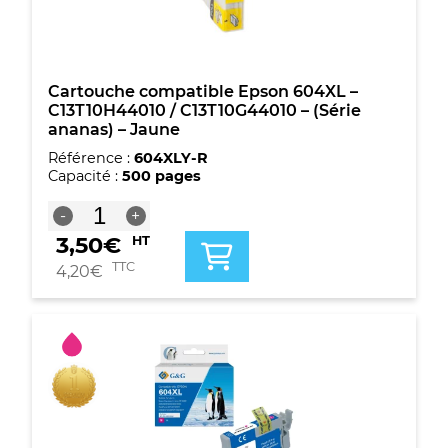
-
(Série
ananas)
-
Jaune
Cartouche compatible Epson 604XL –
C13T10H44010 / C13T10G44010 – (Série
ananas) – Jaune
Référence :
604XLY-R
Capacité :
500 pages
quantité
-
+
de
3,50
€
HT
Cartouche
compatible
TTC
4,20
€
Epson
604XL
-
C13T10H44010
/
C13T10G44010
-
(Série
ananas)