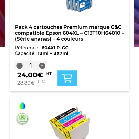
Pack 4 cartouches Premium marque G&G
compatible Epson 604XL – C13T10H64010 –
(Série ananas) – 4 couleurs
Référence :
604XLP-GG
Capacité :
13ml + 3X7ml
quantité
-
+
de
24,00
€
HT
Pack
4
TTC
28,80
€
cartouches
Premium
marque
G&G
compatible
Epson
604XL
-
C13T10H64010