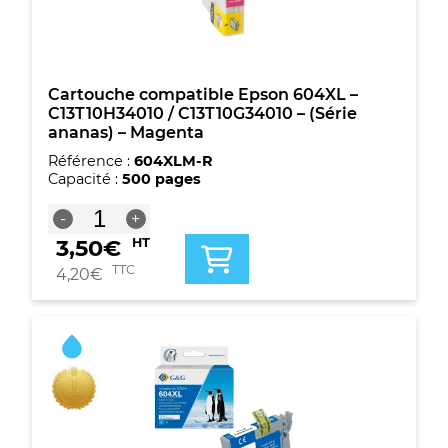
-
(Série
ananas)
-
Magenta
Cartouche compatible Epson 604XL –
C13T10H34010 / C13T10G34010 – (Série
ananas) – Magenta
Référence :
604XLM-R
Capacité :
500 pages
quantité
-
+
de
3,50
€
HT
Cartouche
compatible
TTC
4,20
€
Epson
604XL
-
C13T10H34010
/
C13T10G34010
-
(Série
ananas)