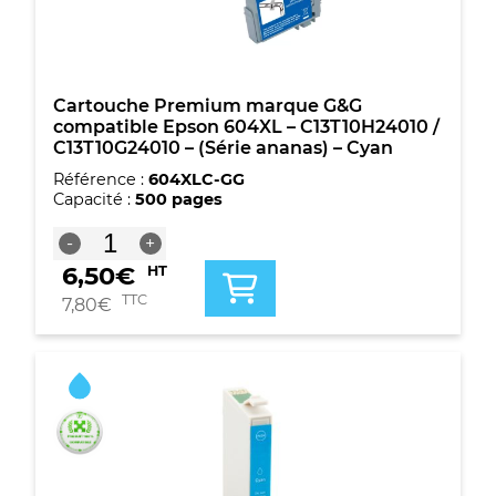
-
Magenta
Cartouche Premium marque G&G
compatible Epson 604XL – C13T10H24010 /
C13T10G24010 – (Série ananas) – Cyan
Référence :
604XLC-GG
Capacité :
500 pages
quantité
-
+
de
6,50
€
HT
Cartouche
Premium
TTC
7,80
€
marque
G&G
compatible
Epson
604XL
-
C13T10H24010
/
C13T10G24010