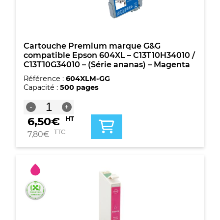
-
Jaune
Cartouche Premium marque G&G
compatible Epson 604XL – C13T10H34010 /
C13T10G34010 – (Série ananas) – Magenta
Référence :
604XLM-GG
Capacité :
500 pages
quantité
-
+
de
6,50
€
HT
Cartouche
Premium
TTC
7,80
€
marque
G&G
compatible
Epson
604XL
-
C13T10H34010
/
C13T10G34010