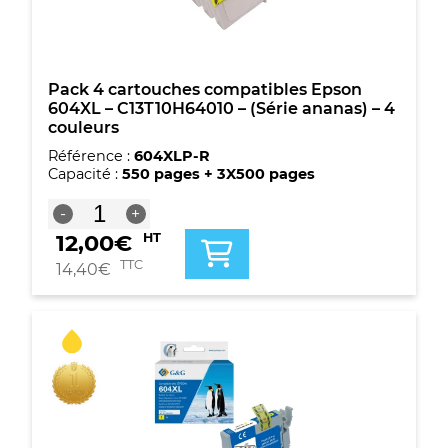
-
(Série
ananas)
-
4
Pack 4 cartouches compatibles Epson
couleurs
604XL – C13T10H64010 – (Série ananas) – 4
couleurs
Référence :
604XLP-R
Capacité :
550 pages + 3X500 pages
quantité
-
+
de
12,00
€
HT
Pack
4
TTC
14,40
€
cartouches
compatibles
Epson
604XL
-
C13T10H64010
-
(Série
ananas)