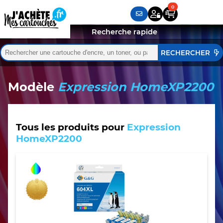
Recherche rapide
Rechercher :
Quand les résultats de l'auto-complétion sont disponibles,
Modèle
Expression HomeXP2200
Tous les produits pour
Expression
HomeXP2200