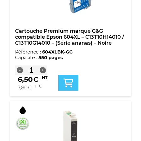
-
Cyan
Cartouche Premium marque G&G
compatible Epson 604XL – C13T10H14010 /
C13T10G14010 – (Série ananas) – Noire
Référence :
604XLBK-GG
Capacité :
550 pages
quantité
-
+
de
6,50
€
HT
Cartouche
Premium
TTC
7,80
€
marque
G&G
compatible
Epson
604XL
-
C13T10H14010
/
C13T10G14010