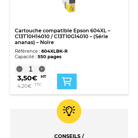
-
(Série
ananas)
-
Noire
Cartouche compatible Epson 604XL –
C13T10H14010 / C13T10G14010 – (Série
ananas) – Noire
Référence :
604XLBK-R
Capacité :
550 pages
quantité
-
+
de
3,50
€
HT
Cartouche
compatible
TTC
4,20
€
Epson
604XL
-
C13T10H14010
/
C13T10G14010
-
(Série
CONSEILS /
ananas)