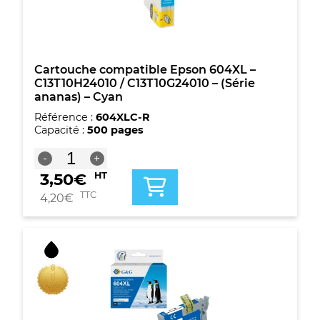
-
(Série
ananas)
-
Cyan
Cartouche compatible Epson 604XL –
C13T10H24010 / C13T10G24010 – (Série
ananas) – Cyan
Référence :
604XLC-R
Capacité :
500 pages
quantité
-
+
de
3,50
€
HT
Cartouche
compatible
TTC
4,20
€
Epson
604XL
-
C13T10H24010
/
C13T10G24010
-
(Série
ananas)