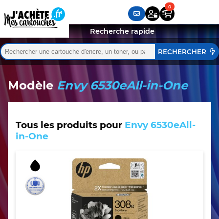
Recherche rapide
Rechercher :
Quand les résultats de l'auto-complétion sont disponibles,
Modèle
Envy 6530eAll-in-One
Tous les produits pour
Envy 6530eAll-
in-One