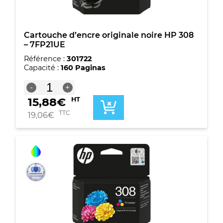
Cartouche d’encre originale noire HP 308
– 7FP21UE
Référence :
301722
Capacité :
160 Paginas
quantité
-
+
de
15,88
€
HT
Cartouche
d'encre
TTC
19,06
€
originale
noire
HP
308
-
7FP21UE