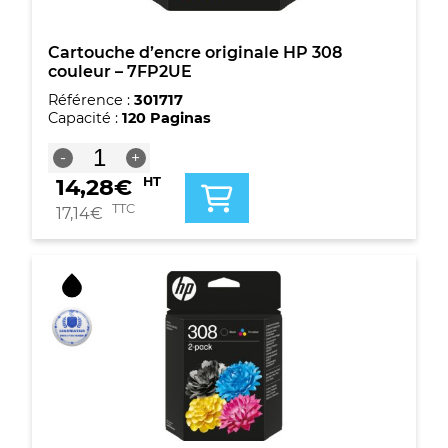
Cartouche d’encre originale HP 308
couleur – 7FP2UE
Référence :
301717
Capacité :
120 Paginas
quantité
-
+
de
14,28
€
HT
Cartouche
d'encre
TTC
17,14
€
originale
HP
308
couleur
-
7FP2UE