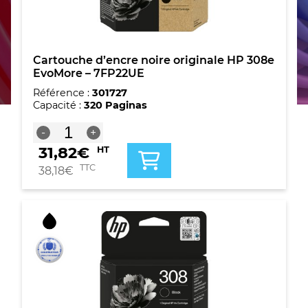
Cartouche d’encre noire originale HP 308e
EvoMore – 7FP22UE
Référence :
301727
Capacité :
320 Paginas
quantité
-
+
de
31,82
€
HT
Cartouche
d'encre
TTC
38,18
€
noire
originale
HP
308e
EvoMore
-
7FP22UE