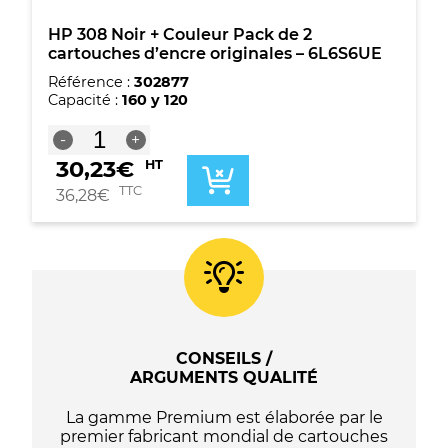
HP 308 Noir + Couleur Pack de 2
cartouches d’encre originales – 6L6S6UE
Référence :
302877
Capacité :
160 y 120
quantité
-
+
de
30,23
€
HT
HP
308
TTC
36,28
€
Noir
+
Couleur
Pack
de
2
cartouches
d'encre
CONSEILS /
originales
ARGUMENTS QUALITÉ
-
6L6S6UE
La gamme Premium est élaborée par le
premier fabricant mondial de cartouches