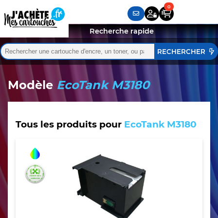
Recherche rapide
Rechercher :
Quand les résultats de l'auto-complétion sont disponibles,
Modèle
EcoTank M3180
Tous les produits pour
EcoTank M3180