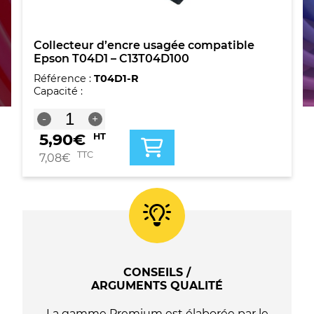
Collecteur d’encre usagée compatible
Epson T04D1 – C13T04D100
Référence :
T04D1-R
Capacité :
quantité
-
+
de
5,90
€
HT
Collecteur
d'encre
TTC
7,08
€
usagée
compatible
Epson
T04D1
-
C13T04D100
CONSEILS /
ARGUMENTS QUALITÉ
La gamme Premium est élaborée par le