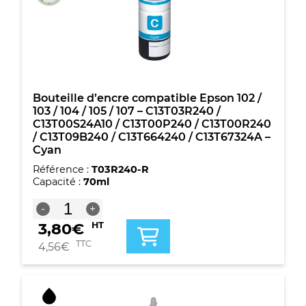
104
/
105
/
107
-
C13T03R340
/
Bouteille d’encre compatible Epson 102 /
C13T00S34A10
103 / 104 / 105 / 107 – C13T03R240 /
/
C13T00S24A10 / C13T00P240 / C13T00R240
C13T00P340
/ C13T09B240 / C13T664240 / C13T67324A –
/
Cyan
C13T00R340
Référence :
T03R240-R
/
Capacité :
70ml
C13T09B340
/
quantité
-
+
C13T664340
de
/
3,80
€
HT
Bouteille
C13T67334A
d'encre
TTC
4,56
€
-
compatible
Magenta
Epson
102
/