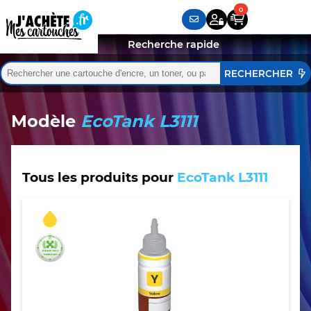
Recherche rapide
Rechercher :
Quand les résultats de l'auto-complétion sont disponibles,
Modèle
EcoTank L3111
Tous les produits pour
EcoTank L3111