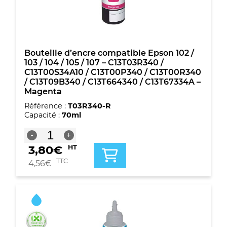
105
/
107
-
C13T03R440
/
Bouteille d’encre compatible Epson 102 /
C13T00S44A10
103 / 104 / 105 / 107 – C13T03R340 /
/
C13T00S34A10 / C13T00P340 / C13T00R340
C13T00P440
/ C13T09B340 / C13T664340 / C13T67334A –
/
Magenta
C13T00R440
Référence :
T03R340-R
/
Capacité :
70ml
C13T09B440
/
quantité
-
+
C13T664440
de
/
3,80
€
HT
Bouteille
C13T67344A
d'encre
TTC
4,56
€
-
compatible
Jaune
Epson
102
/
103
/