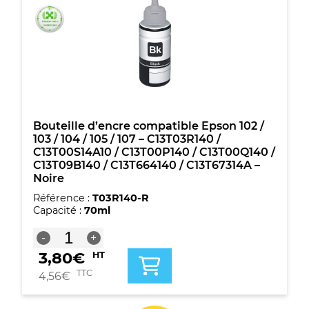
103
/
104
/
105
/
107
-
C13T03R240
/
Bouteille d’encre compatible Epson 102 /
C13T00S24A10
103 / 104 / 105 / 107 – C13T03R140 /
/
C13T00S14A10 / C13T00P140 / C13T00Q140 /
C13T00P240
C13T09B140 / C13T664140 / C13T67314A –
/
Noire
C13T00R240
Référence :
T03R140-R
/
Capacité :
70ml
C13T09B240
/
quantité
-
+
C13T664240
de
/
3,80
€
HT
Bouteille
C13T67324A
d'encre
TTC
4,56
€
-
compatible
Cyan
Epson