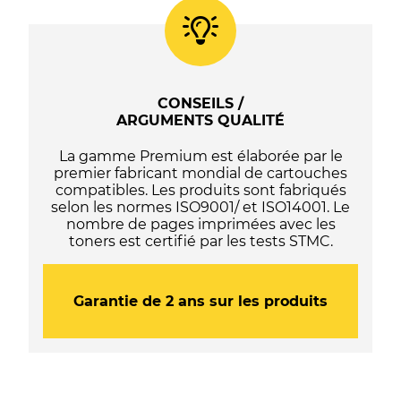
102
/
103
/
104
/
CONSEILS /
105
ARGUMENTS QUALITÉ
/
107
La gamme Premium est élaborée par le
-
premier fabricant mondial de cartouches
C13T03R140
compatibles. Les produits sont fabriqués
/
selon les normes ISO9001/ et ISO14001. Le
C13T00S14A10
nombre de pages imprimées avec les
/
toners est certifié par les tests STMC.
C13T00P140
/
C13T00Q140
/
Garantie de 2 ans sur les produits
C13T09B140
/
C13T664140
/
C13T67314A
-