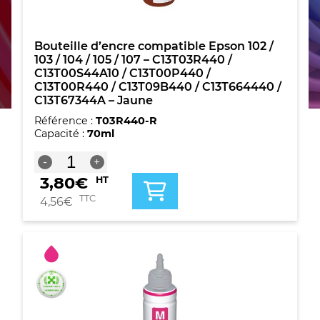
Bouteille d’encre compatible Epson 102 /
103 / 104 / 105 / 107 – C13T03R440 /
C13T00S44A10 / C13T00P440 /
C13T00R440 / C13T09B440 / C13T664440 /
C13T67344A – Jaune
Référence :
T03R440-R
Capacité :
70ml
quantité
-
+
de
3,80
€
HT
Bouteille
d'encre
TTC
4,56
€
compatible
Epson
102
/
103
/
104
/