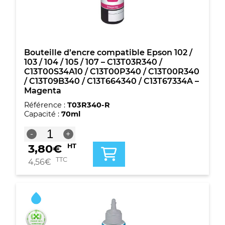
105
/
107
-
C13T03R440
/
Bouteille d’encre compatible Epson 102 /
C13T00S44A10
103 / 104 / 105 / 107 – C13T03R340 /
/
C13T00S34A10 / C13T00P340 / C13T00R340
C13T00P440
/ C13T09B340 / C13T664340 / C13T67334A –
/
Magenta
C13T00R440
Référence :
T03R340-R
/
Capacité :
70ml
C13T09B440
/
quantité
-
+
C13T664440
de
/
3,80
€
HT
Bouteille
C13T67344A
d'encre
TTC
4,56
€
-
compatible
Jaune
Epson
102
/
103
/