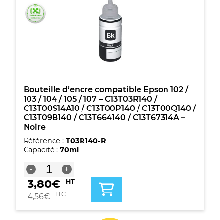
103
/
104
/
105
/
107
-
C13T03R240
/
Bouteille d’encre compatible Epson 102 /
C13T00S24A10
103 / 104 / 105 / 107 – C13T03R140 /
/
C13T00S14A10 / C13T00P140 / C13T00Q140 /
C13T00P240
C13T09B140 / C13T664140 / C13T67314A –
/
Noire
C13T00R240
Référence :
T03R140-R
/
Capacité :
70ml
C13T09B240
/
quantité
-
+
C13T664240
de
/
3,80
€
HT
Bouteille
C13T67324A
d'encre
TTC
4,56
€
-
compatible
Cyan
Epson