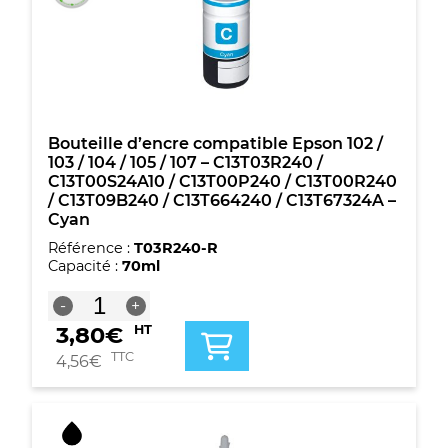
104
/
105
/
107
-
C13T03R340
/
Bouteille d’encre compatible Epson 102 /
C13T00S34A10
103 / 104 / 105 / 107 – C13T03R240 /
/
C13T00S24A10 / C13T00P240 / C13T00R240
C13T00P340
/ C13T09B240 / C13T664240 / C13T67324A –
/
Cyan
C13T00R340
Référence :
T03R240-R
/
Capacité :
70ml
C13T09B340
/
quantité
-
+
C13T664340
de
/
3,80
€
HT
Bouteille
C13T67334A
d'encre
TTC
4,56
€
-
compatible
Magenta
Epson
102
/