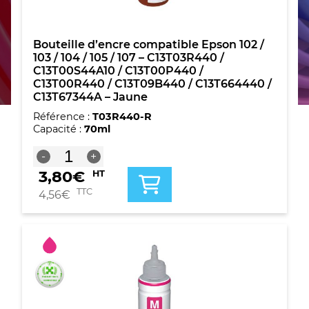
Bouteille d’encre compatible Epson 102 /
103 / 104 / 105 / 107 – C13T03R440 /
C13T00S44A10 / C13T00P440 /
C13T00R440 / C13T09B440 / C13T664440 /
C13T67344A – Jaune
Référence :
T03R440-R
Capacité :
70ml
quantité
-
+
de
3,80
€
HT
Bouteille
d'encre
TTC
4,56
€
compatible
Epson
102
/
103
/
104
/