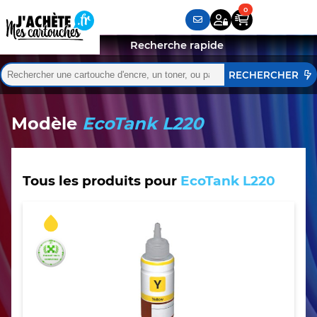
Recherche rapide
Rechercher :
Quand les résultats de l'auto-complétion sont disponibles,
Modèle
EcoTank L220
Tous les produits pour
EcoTank L220