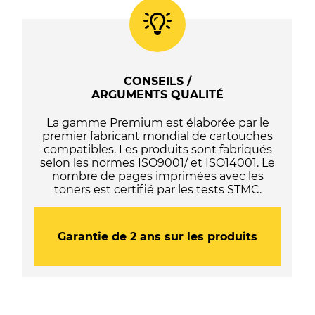
102
/
103
/
104
/
CONSEILS /
105
ARGUMENTS QUALITÉ
/
107
La gamme Premium est élaborée par le
-
premier fabricant mondial de cartouches
C13T03R140
compatibles. Les produits sont fabriqués
/
selon les normes ISO9001/ et ISO14001. Le
C13T00S14A10
nombre de pages imprimées avec les
/
toners est certifié par les tests STMC.
C13T00P140
/
C13T00Q140
/
Garantie de 2 ans sur les produits
C13T09B140
/
C13T664140
/
C13T67314A
-