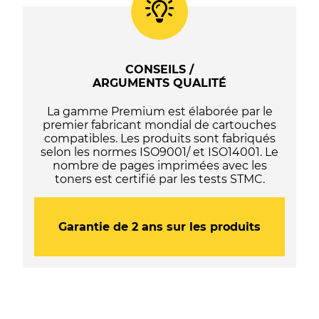
/
103
/
104
/
CONSEILS /
105
ARGUMENTS QUALITÉ
/
107
La gamme Premium est élaborée par le
-
premier fabricant mondial de cartouches
C13T03R140
compatibles. Les produits sont fabriqués
/
selon les normes ISO9001/ et ISO14001. Le
C13T00S14A10
nombre de pages imprimées avec les
/
toners est certifié par les tests STMC.
C13T00P140
/
C13T00Q140
/
Garantie de 2 ans sur les produits
C13T09B140
/
C13T664140
/
C13T67314A
-
Noire