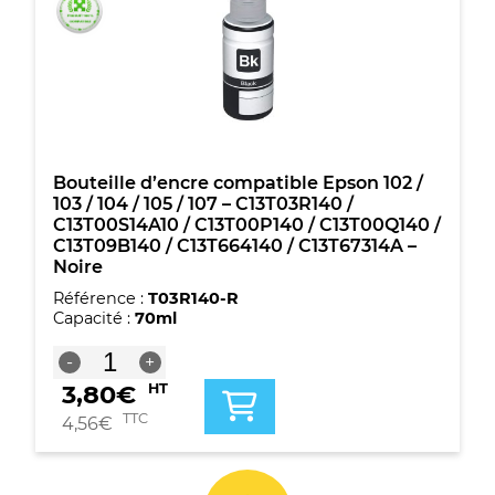
/
104
/
105
/
107
-
C13T03R240
/
Bouteille d’encre compatible Epson 102 /
C13T00S24A10
103 / 104 / 105 / 107 – C13T03R140 /
/
C13T00S14A10 / C13T00P140 / C13T00Q140 /
C13T00P240
C13T09B140 / C13T664140 / C13T67314A –
/
Noire
C13T00R240
Référence :
T03R140-R
/
Capacité :
70ml
C13T09B240
/
quantité
-
+
C13T664240
de
/
3,80
€
HT
Bouteille
C13T67324A
d'encre
TTC
4,56
€
-
compatible
Cyan
Epson
102