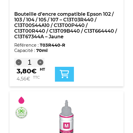
Bouteille d’encre compatible Epson 102 /
103 / 104 / 105 / 107 – C13T03R440 /
C13T00S44A10 / C13T00P440 /
C13T00R440 / C13T09B440 / C13T664440 /
C13T67344A – Jaune
Référence :
T03R440-R
Capacité :
70ml
quantité
-
+
de
3,80
€
HT
Bouteille
d'encre
TTC
4,56
€
compatible
Epson
102
/
103
/
104
/
105