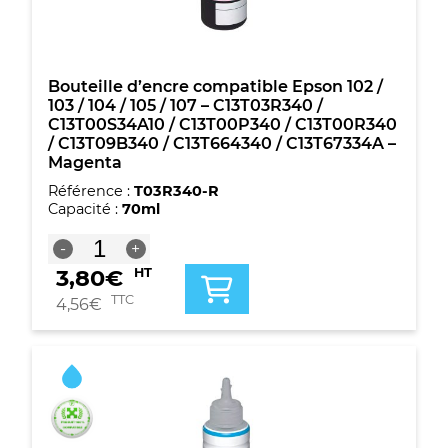
/
107
-
C13T03R440
/
Bouteille d’encre compatible Epson 102 /
C13T00S44A10
103 / 104 / 105 / 107 – C13T03R340 /
/
C13T00S34A10 / C13T00P340 / C13T00R340
C13T00P440
/ C13T09B340 / C13T664340 / C13T67334A –
/
Magenta
C13T00R440
Référence :
T03R340-R
/
Capacité :
70ml
C13T09B440
/
quantité
-
+
C13T664440
de
/
3,80
€
HT
Bouteille
C13T67344A
d'encre
TTC
4,56
€
-
compatible
Jaune
Epson
102
/
103
/
104