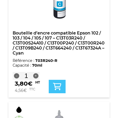
/
105
/
107
-
C13T03R340
/
Bouteille d’encre compatible Epson 102 /
C13T00S34A10
103 / 104 / 105 / 107 – C13T03R240 /
/
C13T00S24A10 / C13T00P240 / C13T00R240
C13T00P340
/ C13T09B240 / C13T664240 / C13T67324A –
/
Cyan
C13T00R340
Référence :
T03R240-R
/
Capacité :
70ml
C13T09B340
/
quantité
-
+
C13T664340
de
/
3,80
€
HT
Bouteille
C13T67334A
d'encre
TTC
4,56
€
-
compatible
Magenta
Epson
102
/
103