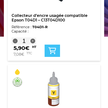
Collecteur d’encre usagée compatible
Epson T04D1 – C13T04D100
Référence :
T04D1-R
Capacité :
quantité
-
+
de
5,90
€
HT
Collecteur
d'encre
TTC
7,08
€
usagée
compatible
Epson
T04D1
-
C13T04D100