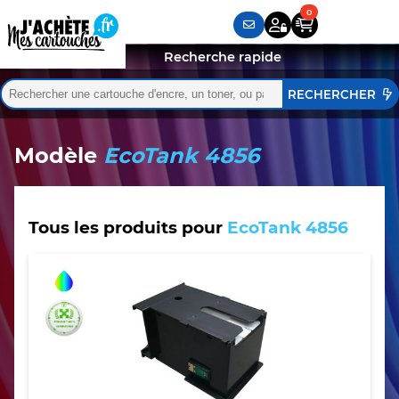
Recherche rapide
Rechercher :
Quand les résultats de l'auto-complétion sont disponibles,
Modèle
EcoTank 4856
Tous les produits pour
EcoTank 4856