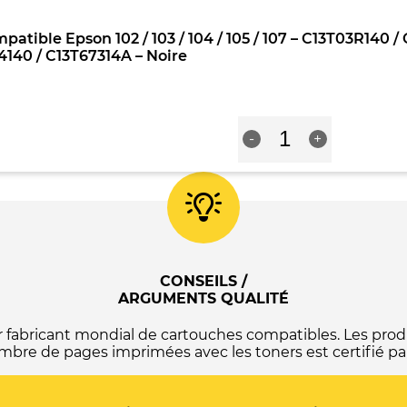
compatible
-
C13T664440
Epson
C13T03R340
/
patible Epson 102 / 103 / 104 / 105 / 107 – C13T03R140
102
/
C13T67344A
140 / C13T67314A – Noire
/
C13T00S34A10
-
103
/
Jaune
/
C13T00P340
104
/
quantité
/
C13T00R340
-
+
de
105
/
Bouteille
/
C13T09B340
d'encre
107
/
compatible
-
C13T664340
Epson
C13T03R240
/
102
/
C13T67334A
/
C13T00S24A10
-
103
/
Magenta
/
CONSEILS /
C13T00P240
104
ARGUMENTS QUALITÉ
/
/
C13T00R240
105
/
abricant mondial de cartouches compatibles. Les produ
/
C13T09B240
mbre de pages imprimées avec les toners est certifié par
107
/
-
C13T664240
C13T03R140
/