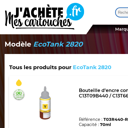
Reche
Quand
Marqu
Modèle
EcoTank 2820
Tous les produits pour
EcoTank 2820
Bouteille d’encre co
C13T09B440 / C13T66
Référence :
T03R440-
Capacité :
70ml