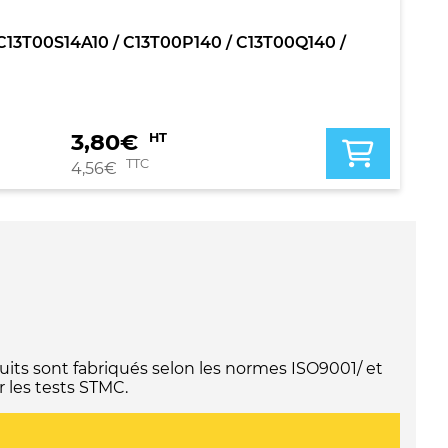
 / C13T00S14A10 / C13T00P140 / C13T00Q140 /
3,80
€
HT
TTC
4,56
€
its sont fabriqués selon les normes ISO9001/ et
 les tests STMC.