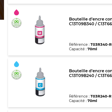
Bouteille d’encre co
C13T09B340 / C13T66
Référence :
T03R340-R
Capacité :
70ml
Bouteille d’encre co
C13T09B240 / C13T66
Référence :
T03R240-R
Capacité :
70ml