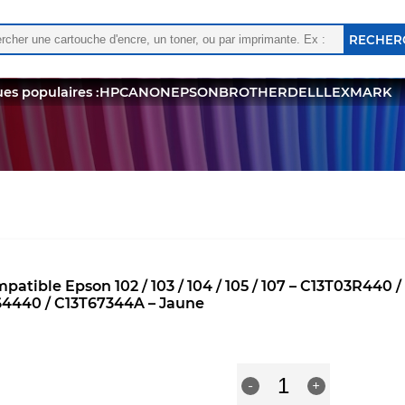
rcher :
 les résultats de l'auto-complétion sont disponibles, utili
es populaires :
HP
CANON
EPSON
BROTHER
DELL
LEXMARK
mpatible Epson 102 / 103 / 104 / 105 / 107 – C13T03R44
4440 / C13T67344A – Jaune
quantité
R
-
+
de