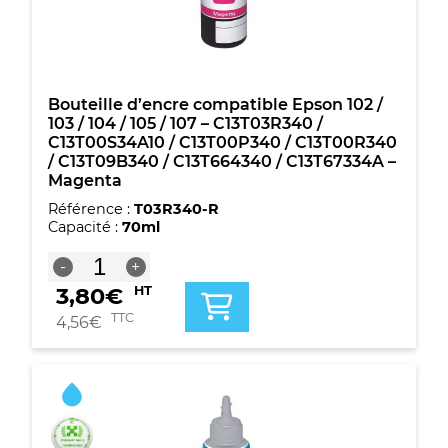
105
/
107
-
C13T03R440
/
Bouteille d’encre compatible Epson 102 /
C13T00S44A10
103 / 104 / 105 / 107 – C13T03R340 /
/
C13T00S34A10 / C13T00P340 / C13T00R340
C13T00P440
/ C13T09B340 / C13T664340 / C13T67334A –
/
Magenta
C13T00R440
Référence :
T03R340-R
/
Capacité :
70ml
C13T09B440
/
quantité
-
+
C13T664440
de
/
3,80
€
HT
Bouteille
C13T67344A
d'encre
TTC
4,56
€
-
compatible
Jaune
Epson
102
/
103
/