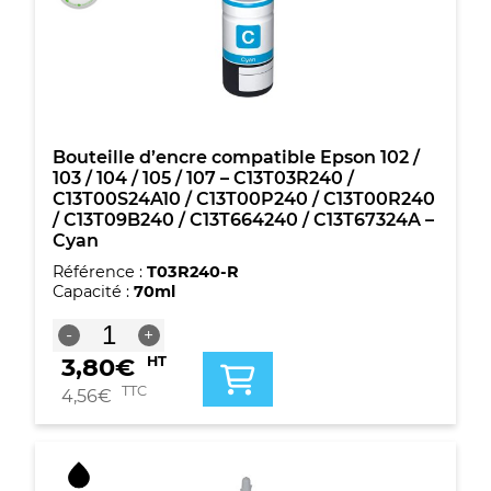
104
/
105
/
107
-
C13T03R340
/
Bouteille d’encre compatible Epson 102 /
C13T00S34A10
103 / 104 / 105 / 107 – C13T03R240 /
/
C13T00S24A10 / C13T00P240 / C13T00R240
C13T00P340
/ C13T09B240 / C13T664240 / C13T67324A –
/
Cyan
C13T00R340
Référence :
T03R240-R
/
Capacité :
70ml
C13T09B340
/
quantité
-
+
C13T664340
de
/
3,80
€
HT
Bouteille
C13T67334A
d'encre
TTC
4,56
€
-
compatible
Magenta
Epson
102
/