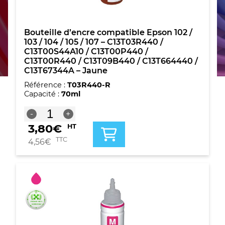
Bouteille d’encre compatible Epson 102 /
103 / 104 / 105 / 107 – C13T03R440 /
C13T00S44A10 / C13T00P440 /
C13T00R440 / C13T09B440 / C13T664440 /
C13T67344A – Jaune
Référence :
T03R440-R
Capacité :
70ml
quantité
-
+
de
3,80
€
HT
Bouteille
d'encre
TTC
4,56
€
compatible
Epson
102
/
103
/
104
/