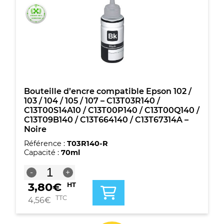
103
/
104
/
105
/
107
-
C13T03R240
/
Bouteille d’encre compatible Epson 102 /
C13T00S24A10
103 / 104 / 105 / 107 – C13T03R140 /
/
C13T00S14A10 / C13T00P140 / C13T00Q140 /
C13T00P240
C13T09B140 / C13T664140 / C13T67314A –
/
Noire
C13T00R240
Référence :
T03R140-R
/
Capacité :
70ml
C13T09B240
/
quantité
-
+
C13T664240
de
/
3,80
€
HT
Bouteille
C13T67324A
d'encre
TTC
4,56
€
-
compatible
Cyan
Epson