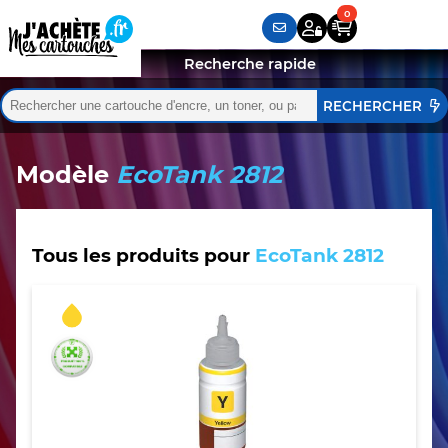
Recherche rapide
Rechercher :
Quand les résultats de l'auto-complétion sont disponibles,
Modèle
EcoTank 2812
Tous les produits pour
EcoTank 2812