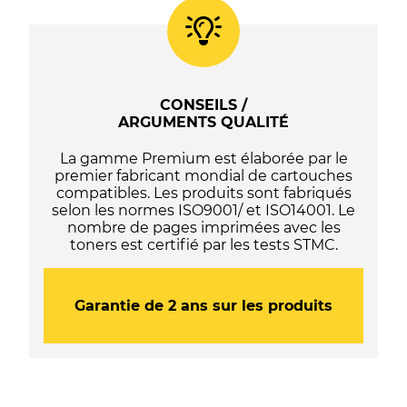
102
/
103
/
104
/
CONSEILS /
105
ARGUMENTS QUALITÉ
/
107
La gamme Premium est élaborée par le
-
premier fabricant mondial de cartouches
C13T03R140
compatibles. Les produits sont fabriqués
/
selon les normes ISO9001/ et ISO14001. Le
C13T00S14A10
nombre de pages imprimées avec les
/
toners est certifié par les tests STMC.
C13T00P140
/
C13T00Q140
/
Garantie de 2 ans sur les produits
C13T09B140
/
C13T664140
/
C13T67314A
-