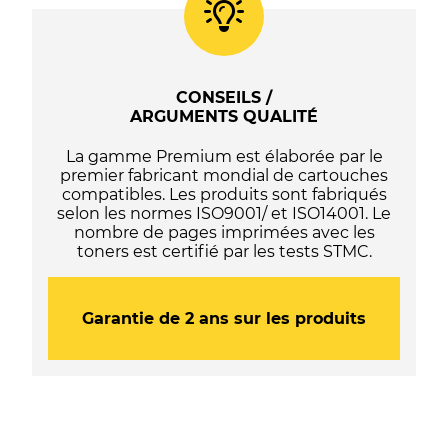
/
103
/
104
/
CONSEILS /
105
ARGUMENTS QUALITÉ
/
107
La gamme Premium est élaborée par le
-
premier fabricant mondial de cartouches
C13T03R140
compatibles. Les produits sont fabriqués
/
selon les normes ISO9001/ et ISO14001. Le
C13T00S14A10
nombre de pages imprimées avec les
/
toners est certifié par les tests STMC.
C13T00P140
/
C13T00Q140
/
Garantie de 2 ans sur les produits
C13T09B140
/
C13T664140
/
C13T67314A
-
Noire