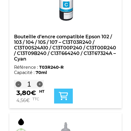
/
105
/
107
-
C13T03R340
/
Bouteille d’encre compatible Epson 102 /
C13T00S34A10
103 / 104 / 105 / 107 – C13T03R240 /
/
C13T00S24A10 / C13T00P240 / C13T00R240
C13T00P340
/ C13T09B240 / C13T664240 / C13T67324A –
/
Cyan
C13T00R340
Référence :
T03R240-R
/
Capacité :
70ml
C13T09B340
/
quantité
-
+
C13T664340
de
/
3,80
€
HT
Bouteille
C13T67334A
d'encre
TTC
4,56
€
-
compatible
Magenta
Epson
102
/
103