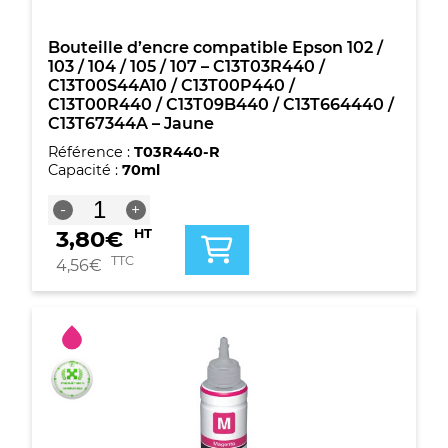
Bouteille d’encre compatible Epson 102 /
103 / 104 / 105 / 107 – C13T03R440 /
C13T00S44A10 / C13T00P440 /
C13T00R440 / C13T09B440 / C13T664440 /
C13T67344A – Jaune
Référence :
T03R440-R
Capacité :
70ml
quantité
-
+
de
3,80
€
HT
Bouteille
d'encre
TTC
4,56
€
compatible
Epson
102
/
103
/
104
/
105