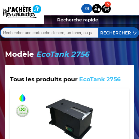
Recherche rapide
Rechercher :
Quand les résultats de l'auto-complétion sont disponibles,
Modèle
EcoTank 2756
Tous les produits pour
EcoTank 2756