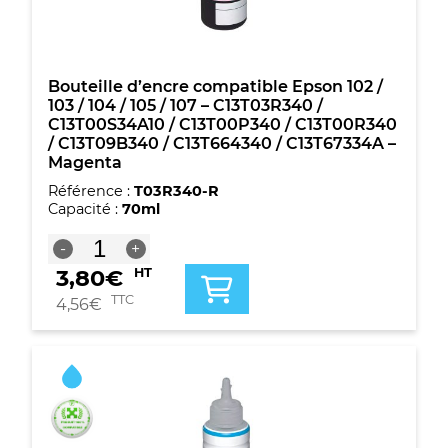
/
107
-
C13T03R440
/
Bouteille d’encre compatible Epson 102 /
C13T00S44A10
103 / 104 / 105 / 107 – C13T03R340 /
/
C13T00S34A10 / C13T00P340 / C13T00R340
C13T00P440
/ C13T09B340 / C13T664340 / C13T67334A –
/
Magenta
C13T00R440
Référence :
T03R340-R
/
Capacité :
70ml
C13T09B440
/
quantité
-
+
C13T664440
de
/
3,80
€
HT
Bouteille
C13T67344A
d'encre
TTC
4,56
€
-
compatible
Jaune
Epson
102
/
103
/
104