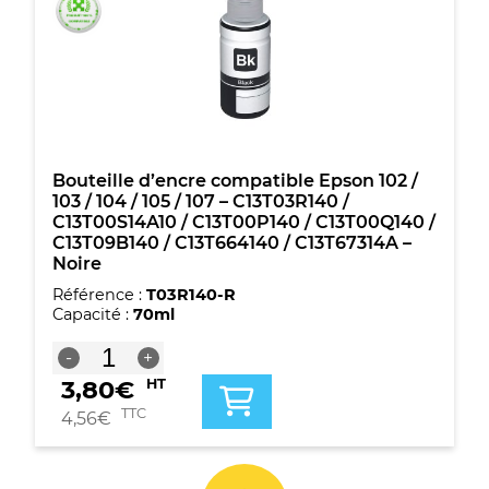
/
104
/
105
/
107
-
C13T03R240
/
Bouteille d’encre compatible Epson 102 /
C13T00S24A10
103 / 104 / 105 / 107 – C13T03R140 /
/
C13T00S14A10 / C13T00P140 / C13T00Q140 /
C13T00P240
C13T09B140 / C13T664140 / C13T67314A –
/
Noire
C13T00R240
Référence :
T03R140-R
/
Capacité :
70ml
C13T09B240
/
quantité
-
+
C13T664240
de
/
3,80
€
HT
Bouteille
C13T67324A
d'encre
TTC
4,56
€
-
compatible
Cyan
Epson
102