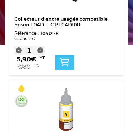
Collecteur d’encre usagée compatible
Epson T04D1 – C13T04D100
Référence :
T04D1-R
Capacité :
quantité
-
+
de
5,90
€
HT
Collecteur
d'encre
TTC
7,08
€
usagée
compatible
Epson
T04D1
-
C13T04D100