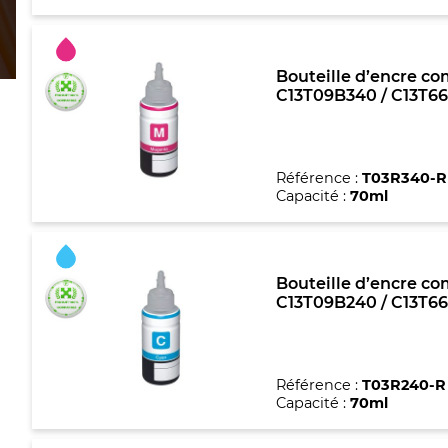
Bouteille d’encre co
C13T09B340 / C13T66
Référence :
T03R340-R
Capacité :
70ml
Bouteille d’encre co
C13T09B240 / C13T66
Référence :
T03R240-R
Capacité :
70ml