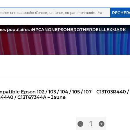
rcher :
 les résultats de l'auto-complétion sont disponibles, utili
es populaires :
HP
CANON
EPSON
BROTHER
DELL
LEXMARK
mpatible Epson 102 / 103 / 104 / 105 / 107 – C13T03R44
4440 / C13T67344A – Jaune
quantité
R
-
+
de