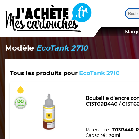
Reche
Quand
Marqu
Modèle
EcoTank 2710
Tous les produits pour
EcoTank 2710
Bouteille d’encre co
C13T09B440 / C13T66
Référence :
T03R440-
Capacité :
70ml