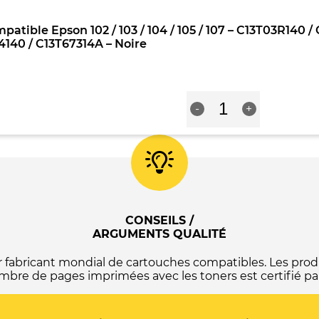
compatible
-
C13T664440
Epson
C13T03R340
/
patible Epson 102 / 103 / 104 / 105 / 107 – C13T03R140
102
/
C13T67344A
140 / C13T67314A – Noire
/
C13T00S34A10
-
103
/
Jaune
/
C13T00P340
104
/
quantité
/
C13T00R340
-
+
de
105
/
Bouteille
/
C13T09B340
d'encre
107
/
compatible
-
C13T664340
Epson
C13T03R240
/
102
/
C13T67334A
/
C13T00S24A10
-
103
/
Magenta
/
CONSEILS /
C13T00P240
104
ARGUMENTS QUALITÉ
/
/
C13T00R240
105
/
abricant mondial de cartouches compatibles. Les produ
/
C13T09B240
mbre de pages imprimées avec les toners est certifié par
107
/
-
C13T664240
C13T03R140
/