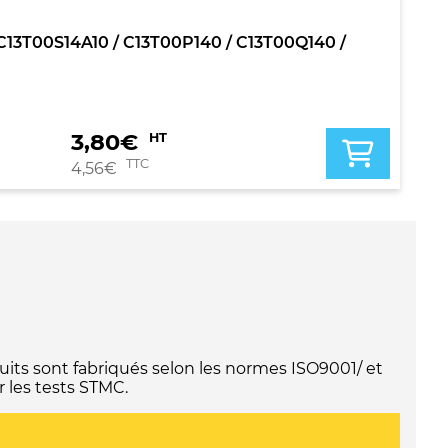
 / C13T00S14A10 / C13T00P140 / C13T00Q140 /
3,80
€
HT
TTC
4,56
€
its sont fabriqués selon les normes ISO9001/ et
 les tests STMC.