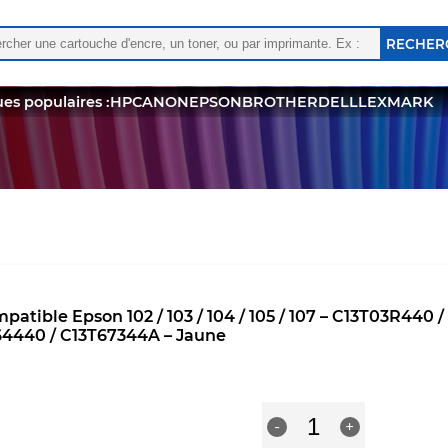
rcher :
 les résultats de l'auto-complétion sont disponibles, utili
es populaires :
HP
CANON
EPSON
BROTHER
DELL
LEXMARK
mpatible Epson 102 / 103 / 104 / 105 / 107 – C13T03R44
4440 / C13T67344A – Jaune
quantité
R
-
+
de