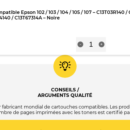
compatible
-
C13T664440
Epson
C13T03R340
/
patible Epson 102 / 103 / 104 / 105 / 107 – C13T03R140
102
/
C13T67344A
140 / C13T67314A – Noire
/
C13T00S34A10
-
103
/
Jaune
/
C13T00P340
104
/
quantité
/
C13T00R340
-
+
de
105
/
Bouteille
/
C13T09B340
d'encre
107
/
compatible
-
C13T664340
Epson
C13T03R240
/
102
/
C13T67334A
/
C13T00S24A10
-
103
/
Magenta
/
CONSEILS /
C13T00P240
104
ARGUMENTS QUALITÉ
/
/
C13T00R240
105
/
abricant mondial de cartouches compatibles. Les produ
/
C13T09B240
mbre de pages imprimées avec les toners est certifié par
107
/
-
C13T664240
C13T03R140
/