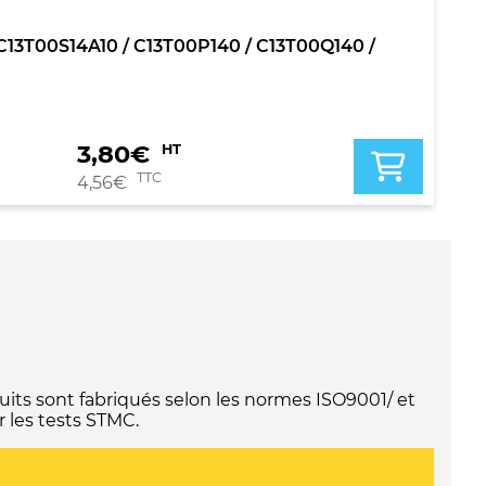
 / C13T00S14A10 / C13T00P140 / C13T00Q140 /
3,80
€
HT
TTC
4,56
€
its sont fabriqués selon les normes ISO9001/ et
 les tests STMC.