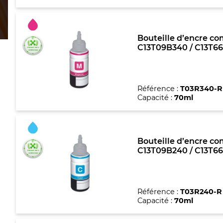
Bouteille d’encre co
C13T09B340 / C13T66
Référence :
T03R340-R
Capacité :
70ml
Bouteille d’encre co
C13T09B240 / C13T66
Référence :
T03R240-R
Capacité :
70ml