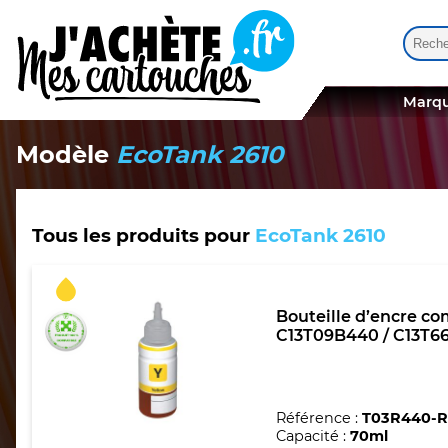
Reche
Quand
Marqu
Modèle
EcoTank 2610
Tous les produits pour
EcoTank 2610
Bouteille d’encre co
C13T09B440 / C13T66
Référence :
T03R440-
Capacité :
70ml